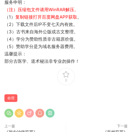
服务申明：
（注）压缩包文件请用WinRAR解压。
（1）
复制链接打开百度网盘APP获取
。
（2）下载文件后IP不变七天内有效。
（3）古书来自海外公版或古文整理。
（4）学分为赞助性质非古籍原价值。
（5）赞助学分是为域名服务器费用。
温馨提示：
部分古医学、道术秘法非专业勿操作！
0
命理
上一篇
下一篇
《祝由治病符咒》
《辰州符咒》