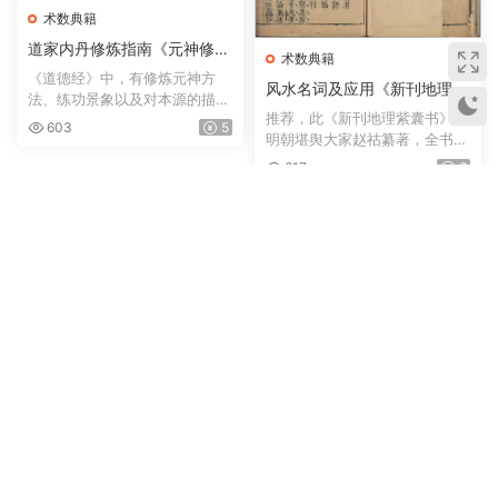
术数典籍
道家内丹修炼指南《元神修炼
术数典籍
法》
《道德经》中，有修炼元神方
风水名词及应用《新刊地理紫
法、练功景象以及对本源的描
囊书》六卷 · 明万历赵祜纂 ·
推荐，此《新刊地理紫囊书》为
述。如： 谷神不死、是谓...
603
5
金陵一泉舒世臣 · 太末龚尧惠
明朝堪舆大家赵祜纂著，全书共
刊本
六卷；论气、论龙、论...
617
6
术数典籍
道教修炼、全真派思想《新刊
（京本）全真宗眼方外玄言》
《新刊京本全真宗眼方外玄言》‌
上卷+《新刊（京本）群仙悟
是明代弘治十五年（1502年）