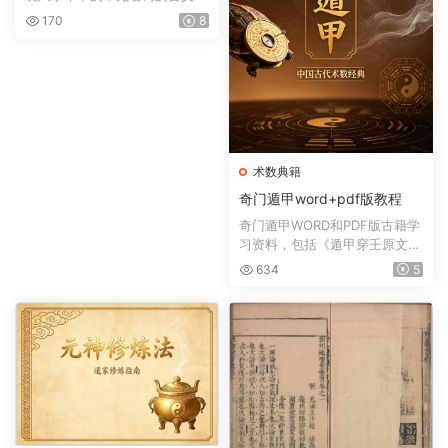
如风水术、太极晕、生...
170
8
术数典籍
奇门遁甲word+pdf版教程
奇门遁甲WORD和PDF版古籍学
习资料，包括《遁甲穿壬原文之
注释》,《遁甲符应经》三...
634
5