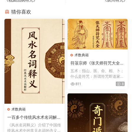
猜你喜欢
术数典籍
符箓宗师《张天师符咒大全》
符咒术法趋吉避凶方术
五术：指山、医、命、相、卜；
什么是符咒：所谓符咒即道家所
用的“符文咒训”的简称...
811
8
术数典籍
一百多个传统风水术名词解释
《风水名词释义》
《风水名词释义》介绍了中国传
统风水术中的常见名词的含义，