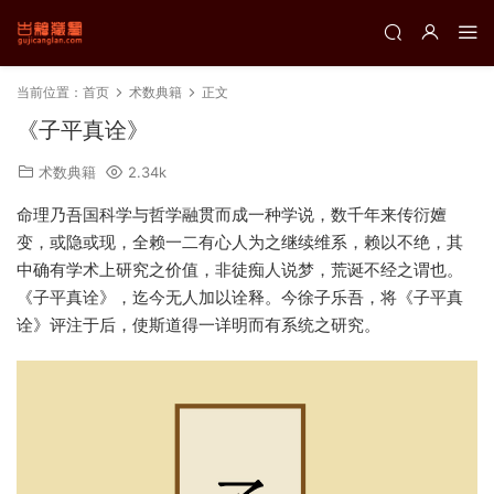
当前位置：
首页
术数典籍
正文
《子平真诠》
术数典籍
2.34k
命理乃吾国科学与哲学融贯而成一种学说，数千年来传衍嬗
变，或隐或现，全赖一二有心人为之继续维系，赖以不绝，其
中确有学术上研究之价值，非徒痴人说梦，荒诞不经之谓也。
《子平真诠》，迄今无人加以诠释。今徐子乐吾，将《子平真
诠》评注于后，使斯道得一详明而有系统之研究。