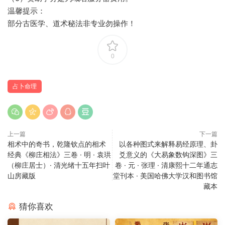
温馨提示：
部分古医学、道术秘法非专业勿操作！
0
占卜命理
上一篇
下一篇
相术中的奇书，乾隆钦点的相术
以各种图式来解释易经原理、卦
经典《柳庄相法》三卷 · 明 · 袁珙
爻意义的《大易象数钩深图》三
（柳庄居士）· 清光绪十五年扫叶
卷 · 元 · 张理 · 清康熙十二年通志
山房藏版
堂刊本 · 美国哈佛大学汉和图书馆
藏本
猜你喜欢