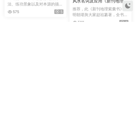
风水名词及应用《新刊地理紫
法、练功景象以及对本源的描
囊书》六卷 · 明万历赵祜纂 ·
推荐，此《新刊地理紫囊书》为
述。如： 谷神不死、是谓...
575
5
金陵一泉舒世臣 · 太末龚尧惠
明朝堪舆大家赵祜纂著，全书共
刊本
六卷；论气、论龙、论...
592
6
术数典籍
道教修炼、全真派思想《新刊
（京本）全真宗眼方外玄言》
《新刊京本全真宗眼方外玄言》‌
上卷+《新刊（京本）群仙悟
是明代弘治十五年（1502年）
道物外鸣音文集》下卷，明 ·
由建阳同文书院刊刻的...
572
4
弘治十五年