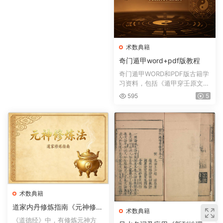
术数典籍
奇门遁甲word+pdf版教程
奇门遁甲WORD和PDF版古籍学
习资料，包括《遁甲穿壬原文之
注释》,《遁甲符应经》三...
595
5
术数典籍
道家内丹修炼指南《元神修炼
术数典籍
法》
《道德经》中，有修炼元神方