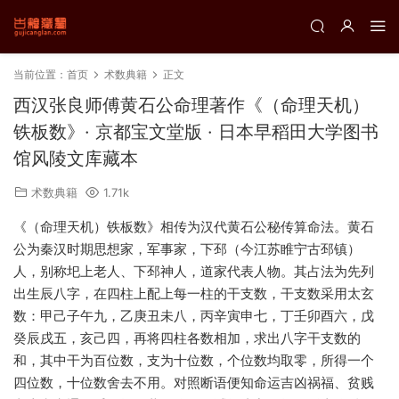
当前位置：
首页
术数典籍
正文
西汉张良师傅黄石公命理著作《（命理天机）
铁板数》· 京都宝文堂版 · 日本早稻田大学图书
馆风陵文库藏本
术数典籍
1.71k
《（命理天机）铁板数》相传为汉代黄石公秘传算命法。黄石
公为秦汉时期思想家，军事家，下邳（今江苏睢宁古邳镇）
人，别称圯上老人、下邳神人，道家代表人物。其占法为先列
出生辰八字，在四柱上配上每一柱的干支数，干支数采用太玄
数：甲己子午九，乙庚丑未八，丙辛寅申七，丁壬卯酉六，戊
癸辰戌五，亥己四，再将四柱各数相加，求出八字干支数的
和，其中干为百位数，支为十位数，个位数均取零，所得一个
四位数，十位数舍去不用。对照断语便知命运吉凶祸福、贫贱