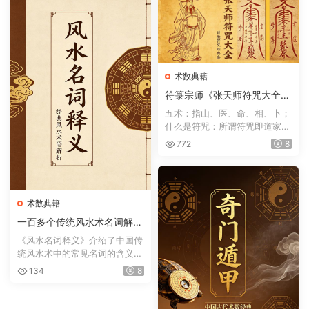
术数典籍
符箓宗师《张天师符咒大全》
符咒术法趋吉避凶方术
五术：指山、医、命、相、卜；
什么是符咒：所谓符咒即道家所
用的“符文咒训”的简称...
772
8
术数典籍
一百多个传统风水术名词解释
《风水名词释义》
《风水名词释义》介绍了中国传
统风水术中的常见名词的含义，
如风水术、太极晕、生...
134
8