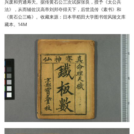
兴废和穷通寿夭。据传黄石公三次试探张良，授予《太公兵
法》，从而辅佐汉高帝刘邦夺得天下，后世流传《素书》和
《黄石公三略》。收藏来源：日本早稻田大学图书馆风陵文库
藏本。14M