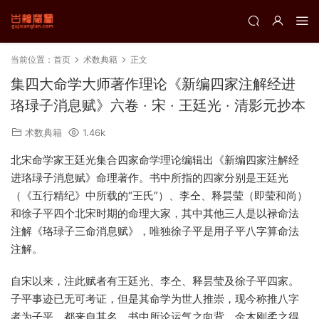
当前位置：
首页
术数典籍
正文
集四大命学大师著作理论《新编四家注解经进
珞琭子消息赋》六卷 · 宋 · 王廷光 · 清影元抄本
术数典籍
1.46k
北宋命学家王廷光集合四家命学理论编辑出《新编四家注解经
进珞琭子消息赋》命理著作。书中所指的四家分别是王廷光
（《五行精纪》中所载的“王氏”）、李仝、释昙莹（即莹和尚）
和徐子平四个北宋时期的命理大家，其中其他三人是以禄命法
注解《珞琭子三命消息赋》，唯独徐子平是用子平八字算命法
注解。
自宋以来，注此赋者有王廷光、李仝、释昙莹及徐子平四家。
子平事迹已无可考证，但是其命学为世人推崇，现今称推八字
者为子平，都来自其名。书中所论运气之向背，金木刚柔之得