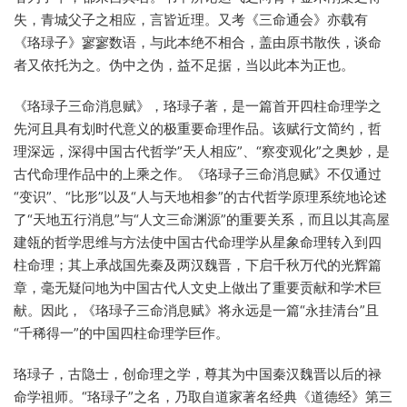
失，青城父子之相应，言皆近理。又考《三命通会》亦载有
《珞琭子》寥寥数语，与此本绝不相合，盖由原书散佚，谈命
者又依托为之。伪中之伪，益不足据，当以此本为正也。
《珞琭子三命消息赋》，珞琭子著，是一篇首开四柱命理学之
先河且具有划时代意义的极重要命理作品。该赋行文简约，哲
理深远，深得中国古代哲学”天人相应”、“察变观化”之奥妙，是
古代命理作品中的上乘之作。《珞琭子三命消息赋》不仅通过
“变识”、“比形”以及“人与天地相参”的古代哲学原理系统地论述
了“天地五行消息”与“人文三命渊源”的重要关系，而且以其高屋
建瓴的哲学思维与方法使中国古代命理学从星象命理转入到四
柱命理；其上承战国先秦及两汉魏晋，下启千秋万代的光辉篇
章，毫无疑问地为中国古代人文史上做出了重要贡献和学术巨
献。因此，《珞琭子三命消息赋》将永远是一篇“永挂清台”且
“千稀得一”的中国四柱命理学巨作。
珞琭子，古隐士，创命理之学，尊其为中国秦汉魏晋以后的禄
命学祖师。“珞琭子”之名，乃取自道家著名经典《道德经》第三