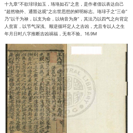
十九章“不欲琭琭如玉，珞珞如石”之意，是作者借以表达自己
“超然物外、通豁达观”之出世思想的鲜明标志。珞琭子之“三命”
乃“以干为禄，以支为命，以纳音为身”，其法乃以四气之向背定
人贫富，以节气深浅、顺逆循环定人之吉凶，尤且专以人之生
年月日时八字推断吉凶祸福，无有不验。16.9M