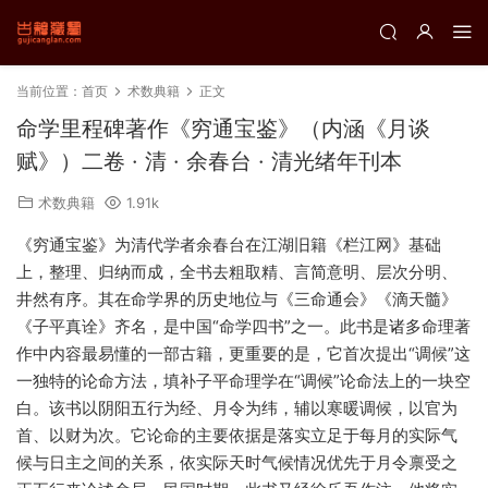
当前位置：
首页
术数典籍
正文
命学里程碑著作《穷通宝鉴》（内涵《月谈
赋》）二卷 · 清 · 余春台 · 清光绪年刊本
术数典籍
1.91k
《穷通宝鉴》为清代学者余春台在江湖旧籍《栏江网》基础
上，整理、归纳而成，全书去粗取精、言简意明、层次分明、
井然有序。其在命学界的历史地位与《三命通会》《滴天髓》
《子平真诠》齐名，是中国“命学四书”之一。此书是诸多命理著
作中内容最易懂的一部古籍，更重要的是，它首次提出“调候”这
一独特的论命方法，填补子平命理学在“调候”论命法上的一块空
白。该书以阴阳五行为经、月令为纬，辅以寒暖调候，以官为
首、以财为次。它论命的主要依据是落实立足于每月的实际气
候与日主之间的关系，依实际天时气候情况优先于月令禀受之