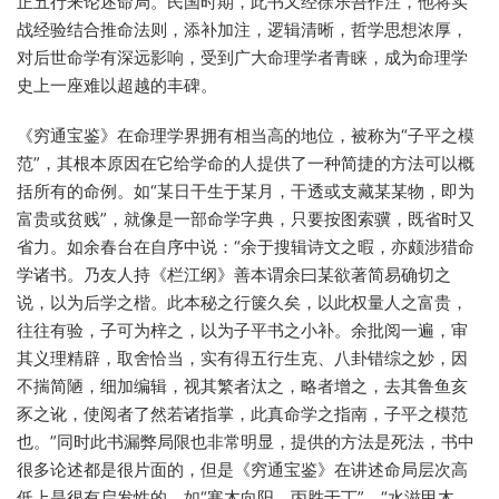
正五行来论述命局。民国时期，此书又经徐乐吾作注，他将实
战经验结合推命法则，添补加注，逻辑清晰，哲学思想浓厚，
对后世命学有深远影响，受到广大命理学者青睐，成为命理学
史上一座难以超越的丰碑。
《穷通宝鉴》在命理学界拥有相当高的地位，被称为“子平之模
范”，其根本原因在它给学命的人提供了一种简捷的方法可以概
括所有的命例。如“某日干生于某月，干透或支藏某某物，即为
富贵或贫贱”，就像是一部命学字典，只要按图索骥，既省时又
省力。如余春台在自序中说：“余于搜辑诗文之暇，亦颇涉猎命
学诸书。乃友人持《栏江纲》善本谓余曰某欲著简易确切之
说，以为后学之楷。此本秘之行箧久矣，以此权量人之富贵，
往往有验，子可为梓之，以为子平书之小补。余批阅一遍，审
其义理精辟，取舍恰当，实有得五行生克、八卦错综之妙，因
不揣简陋，细加编辑，视其繁者汰之，略者增之，去其鲁鱼亥
豕之讹，使阅者了然若诸指掌，此真命学之指南，子平之模范
也。”同时此书漏弊局限也非常明显，提供的方法是死法，书中
很多论述都是很片面的，但是《穷通宝鉴》在讲述命局层次高
低上是很有启发性的，如“寒木向阳，丙胜于丁”、“水滋甲木，