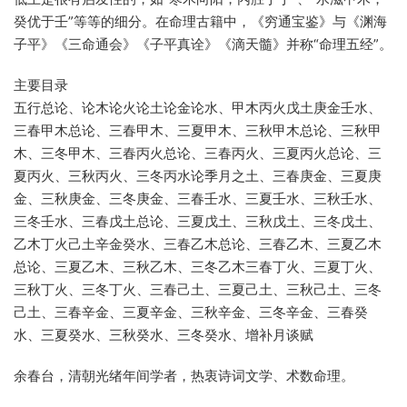
癸优于壬”等等的细分。在命理古籍中，《穷通宝鉴》与《渊海
子平》《三命通会》《子平真诠》《滴天髓》并称“命理五经”。
主要目录
五行总论、论木论火论土论金论水、甲木丙火戊土庚金壬水、
三春甲木总论、三春甲木、三夏甲木、三秋甲木总论、三秋甲
木、三冬甲木、三春丙火总论、三春丙火、三夏丙火总论、三
夏丙火、三秋丙火、三冬丙水论季月之土、三春庚金、三夏庚
金、三秋庚金、三冬庚金、三春壬水、三夏壬水、三秋壬水、
三冬壬水、三春戊土总论、三夏戊土、三秋戊土、三冬戊土、
乙木丁火己土辛金癸水、三春乙木总论、三春乙木、三夏乙木
总论、三夏乙木、三秋乙木、三冬乙木三春丁火、三夏丁火、
三秋丁火、三冬丁火、三春己土、三夏己土、三秋己土、三冬
己土、三春辛金、三夏辛金、三秋辛金、三冬辛金、三春癸
水、三夏癸水、三秋癸水、三冬癸水、增补月谈赋
余春台，清朝光绪年间学者，热衷诗词文学、术数命理。