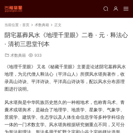
当前位置：
首页
术数典籍
正文
阴宅墓葬风水《地理千里眼》二卷 · 元 · 释法心
· 清初三思堂刊本
术数典籍
933
《地理千里眼》 又名《秘藏千里眼》主要是论述阴宅墓葬风水
地理，为元代僧人释法心（平洋山人）所撰风水堪舆著作，收
录高山诗诀、平洋诗诀、平洋高山诗诀等，配以风水分布原理
图进行说明。
风水堪舆是中华民族历史悠久的一种相地术，也称青乌术、青
囊术或堪舆术，是融合了地理学、地质学、星象学、气象学、
景观学、建筑学、生态学以及人体生命信息学等多种学科综合
一体的一门术数玄学。风水堪舆根据研究侧重点不同，又可分
为形法和理法。形法多用于旷野之宅和山谷之宅的择址选形，