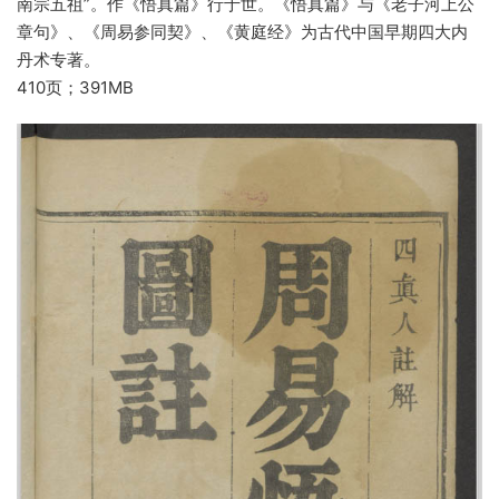
南宗五祖”。作《悟真篇》行于世。《悟真篇》与《老子河上公
章句》、《周易参同契》、《黄庭经》为古代中国早期四大内
丹术专著。
410页；391MB