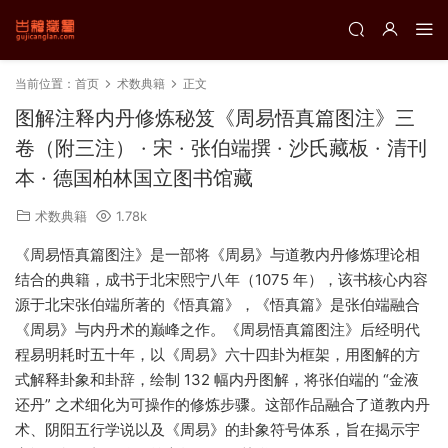
当前位置：
首页
术数典籍
正文
图解注释内丹修炼秘笈《周易悟真篇图注》三
卷（附三注） · 宋 · 张伯端撰 · 沙氏藏板 · 清刊
本 · 德国柏林国立图书馆藏
术数典籍
1.78k
《周易悟真篇图注》是一部将《周易》与道教内丹修炼理论相
结合的典籍，成书于北宋熙宁八年（1075 年），该书核心内容
源于北宋张伯端所著的《悟真篇》，《悟真篇》是张伯端融合
《周易》与内丹术的巅峰之作。《周易悟真篇图注》后经明代
程易明耗时五十年，以《周易》六十四卦为框架，用图解的方
式解释卦象和卦辞，绘制 132 幅内丹图解，将张伯端的 “金液
还丹” 之术细化为可操作的修炼步骤。这部作品融合了道教内丹
术、阴阳五行学说以及《周易》的卦象符号体系，旨在揭示宇