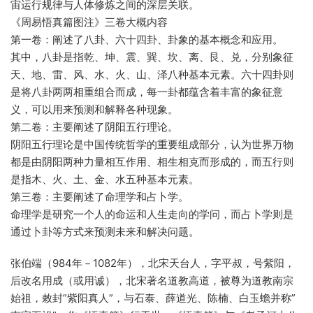
宙运行规律与人体修炼之间的深层关联。
《周易悟真篇图注》三卷大概内容
第一卷：阐述了八卦、六十四卦、卦象的基本概念和应用。
其中，八卦是指乾、坤、震、巽、坎、离、艮、兑，分别象征
天、地、雷、风、水、火、山、泽八种基本元素。六十四卦则
是将八卦两两相重组合而成，每一卦都蕴含着丰富的象征意
义，可以用来预测和解释各种现象。
第二卷：主要阐述了阴阳五行理论。
阴阳五行理论是中国传统哲学的重要组成部分，认为世界万物
都是由阴阳两种力量相互作用、相生相克而形成的，而五行则
是指木、火、土、金、水五种基本元素。
第三卷：主要阐述了命理学和占卜学。
命理学是研究一个人的命运和人生走向的学问，而占卜学则是
通过卜卦等方式来预测未来和解决问题。
张伯端（984年－1082年），北宋天台人，字平叔，号紫阳，
后改名用成（或用诚），北宋著名道教高道，被尊为道教南宗
始祖，敕封”紫阳真人”，与石泰、薛道光、陈楠、白玉蟾并称”