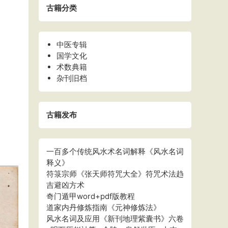
古籍分类
中医专辑
国学文化
术数典籍
杂刊旧档
古籍发布
一百多个传统风水术名词解释《风水名词
释义》
符箓宗师《张天师符咒大全》符咒术法趋
吉避凶方术
奇门遁甲word+pdf版教程
道家内丹修炼指南《元神修炼法》
风水名词及应用《新刊地理紫囊书》六卷