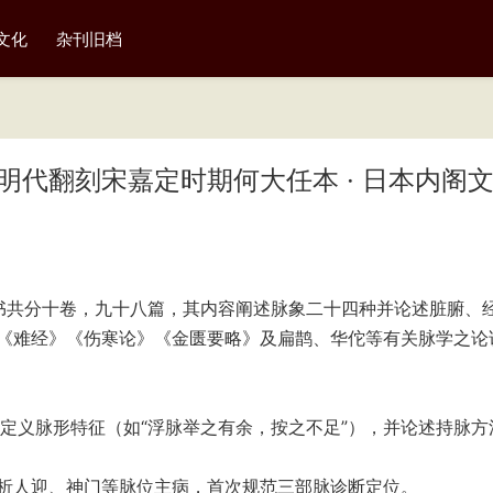
文化
杂刊旧档
 · 明代翻刻宋嘉定时期何大任本 · 日本内阁
书共分十卷，九十八篇，其内容阐述脉象二十四种并论述脏腑、
《难经》《伤寒论》《金匮要略》及扁鹊、华佗等有关脉学之论
，定义脉形特征（如“浮脉举之有余，按之不足”），并论述持脉方
分析人迎、神门等脉位主病，首次规范三部脉诊断定位。