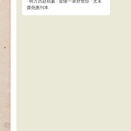
· 明万历赵祜纂 · 金陵一泉舒世臣 · 太末
龚尧惠刊本