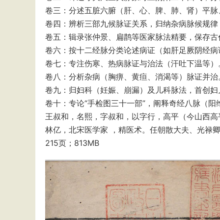
‌卷三‌：分述五脏六腑（肝、心、脾、肺、肾）平
‌卷四‌：辨析三部九候脉证关系，归纳杂病脉候规
‌卷五‌：辑录张仲景、扁鹊等医家脉法精要，保存
‌卷六‌：按十二经脉分类论述病证（如肝足厥阴经
‌卷七‌：专注伤寒、热病脉证与治法（汗吐下温等）
‌卷八‌：分析杂病（胸痹、黄疸、消渴等）脉证并治
‌卷九‌：归妇科（妊娠、崩漏）及儿科脉法，首创
‌卷十‌：专论“手检图三十一部”，阐释奇经八脉（
王叔和，名熙，字叔和，以字行，高平（今山西高
林亿，北宋医学家 ，精医术。任朝散大夫、光禄
215页；813MB