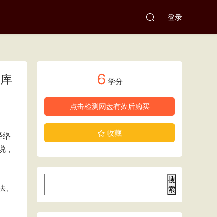
登录
6
文库
学分
点击检测网盘有效后购买
收藏
经络
说，
搜
法、
索