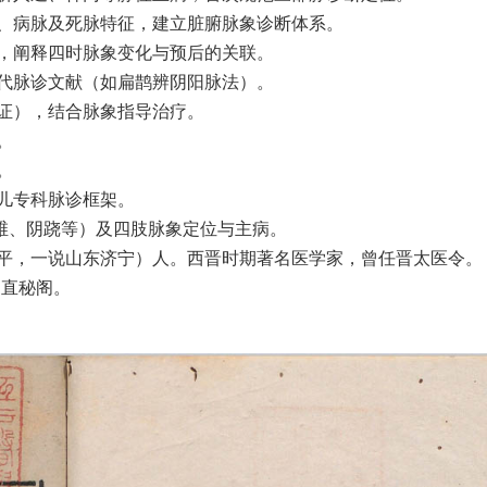
脉、病脉及死脉特征，建立脏腑脉象诊断体系。
律，阐释四时脉象变化与预后的关联。
古代脉诊文献（如扁鹊辨阴阳脉法）。
病证），结合脉象指导治疗。
。
。
妇儿专科脉诊框架。
阳维、阴跷等）及四肢脉象定位与主病。
平，一说山东济宁）人。西晋时期著名医学家，曾任晋太医令。
卿直秘阁。