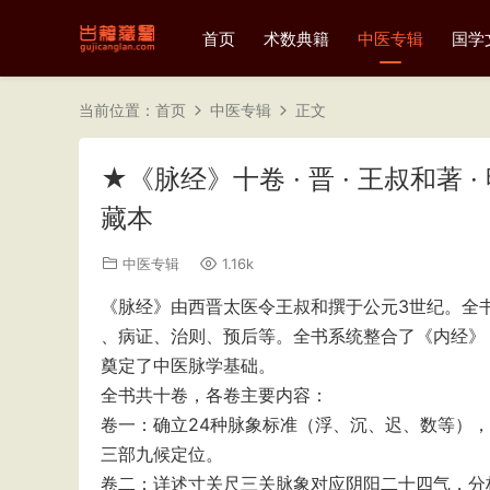
首页
术数典籍
中医专辑
国学
当前位置：
首页
中医专辑
正文
★《脉经》十卷 · 晋 · 王叔和著
藏本
中医专辑
1.16k
《脉经》由西晋太医令王叔和撰于公元3世纪。全
、病证、治则、预后等。全书系统整合了《内经》
奠定了中医脉学基础。
全书共十卷，各卷主要内容：
卷一‌：确立24种脉象标准（浮、沉、迟、数等）
三部九候定位。
‌卷二‌：详述寸关尺三关脉象对应阴阳二十四气，