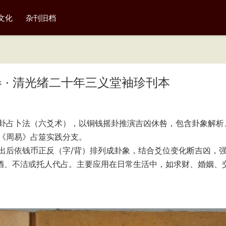
文化
杂刊旧档
 · 清光绪二十年三义堂袖珍刊本
卦占卜法‌（六爻术），以铜钱摇卦推演吉凶休咎，包含卦象解析
《周易》占筮实践分支。
倒出后依钱币正反（字/背）排列成卦象，结合爻位变化断吉凶，
饮酒、不洁或托人代占。主要应用在日常生活中，如求财、婚姻、