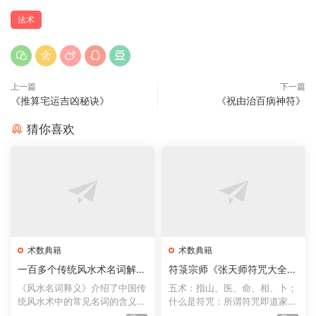
法术
上一篇
下一篇
《推算宅运吉凶秘诀》
《祝由治百病神符》
猜你喜欢
术数典籍
术数典籍
一百多个传统风水术名词解释
符箓宗师《张天师符咒大全》
《风水名词释义》
符咒术法趋吉避凶方术
《风水名词释义》介绍了中国传
五术：指山、医、命、相、卜；
统风水术中的常见名词的含义，
什么是符咒：所谓符咒即道家所
如风水术、太极晕、生...
用的“符文咒训”的简称...