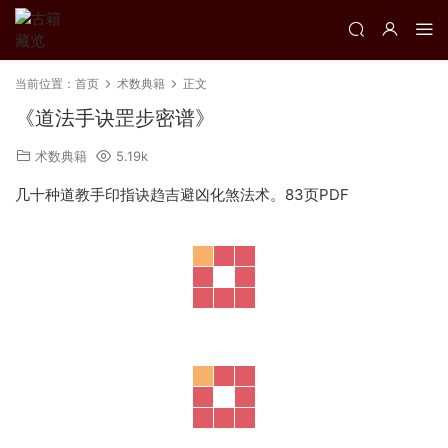
当前位置：
首页
术数典籍
正文
《道法手诀罡步密谱》
术数典籍
5.19k
几十种道教手印指诀趋吉避凶化煞法术。83页PDF