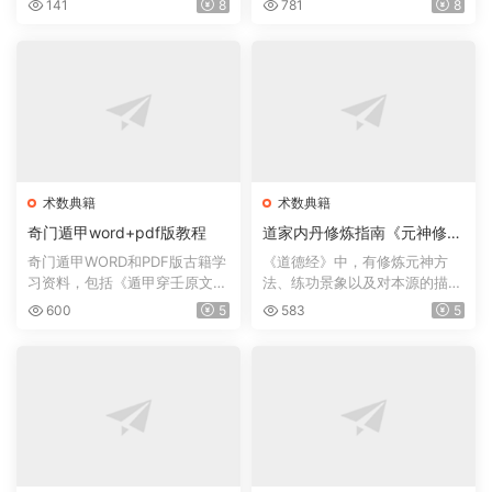
141
8
781
8
术数典籍
术数典籍
奇门遁甲word+pdf版教程
道家内丹修炼指南《元神修炼
法》
奇门遁甲WORD和PDF版古籍学
《道德经》中，有修炼元神方
习资料，包括《遁甲穿壬原文之
法、练功景象以及对本源的描
注释》,《遁甲符应经》三...
述。如： 谷神不死、是谓...
600
5
583
5