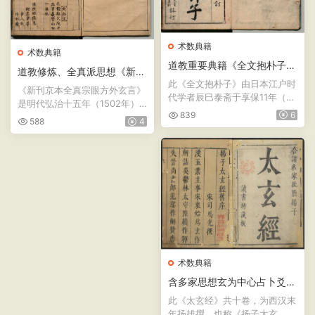
术数典籍
术数典籍
道教重要典籍《全文抱朴子》
道教修炼、全真派思想《新刊
日本重刻版内篇四册二十卷 ·
此《全文抱朴子》由日本江户时
（京本）全真宗眼方外玄言》
《新刊京本全真宗眼方外玄言》‌
葛洪 · 浪华辰巳泰齐重订版
代学者‌辰巳泰斋‌于享保11年（17
上卷+《新刊（京本）群仙悟
是明代弘治十五年（1502年）
（享保丙午新改）· 皇都书肆
26年）重订，京都皇...
道物外鸣音文集》下卷，明 ·
839
6
由建阳同文书院刊刻的...
梁文堂桐华轩梓行
588
4
弘治十五年
术数典籍
含多家思想玄为中心占卜爻辞
形式构成《太玄经》十卷 · 西
此《太玄经》共十卷，为西汉末
汉 · 扬雄撰 · 明天启六年赵世
年扬雄撰，也称《扬子太玄