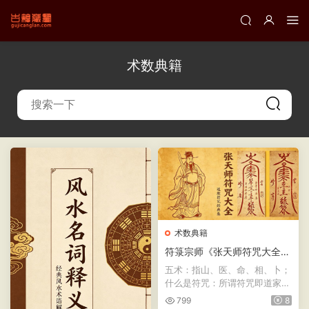
术数典籍
术数典籍
符箓宗师《张天师符咒大全》
符咒术法趋吉避凶方术
五术：指山、医、命、相、卜；
什么是符咒：所谓符咒即道家所
用的“符文咒训”的简称...
799
8