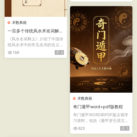
术数典籍
一百多个传统风水术名词解释
《风水名词释义》
《风水名词释义》介绍了中国传
统风水术中的常见名词的含义，
如风水术、太极晕、生...
159
8
术数典籍
奇门遁甲word+pdf版教程
奇门遁甲WORD和PDF版古籍学
习资料，包括《遁甲穿壬原文之
注释》,《遁甲符应经》三...
623
5