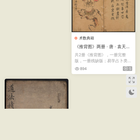
术数典籍
《推背图》两册 · 唐 · 袁天罡
李淳风 · 残缺版本 · 哈佛燕京
共2册《推背图》，一册完整
图书馆藏
版，一册残缺版；易学占卜类经
典古籍。《推背图》又称《...
894
5