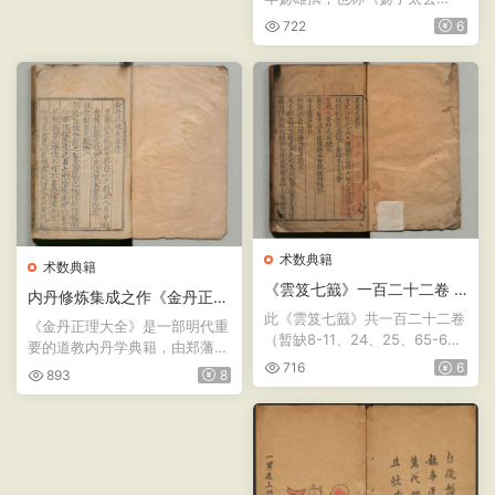
楷读书坊刊本
经》，简称《太玄》、《玄...
722
6
术数典籍
术数典籍
《雲笈七籖》一百二十二卷 ·
内丹修炼集成之作《金丹正理
（宋）張君房 ·（明）張萱 校
大全》四十二卷 · 明 · 朱载堉
此《雲笈七籖》共一百二十二卷
《金丹正理大全》是一部明代重
訂 · 明刊本 · 木村兼葭堂藏版
（暂缺8-11、24、25、65-6
· 明十七年周藩刻版
要的道教内丹学典籍，由郑藩朱
8、72、73卷）约90万字，由...
载堉（1536年—1611年）...
716
6
893
8