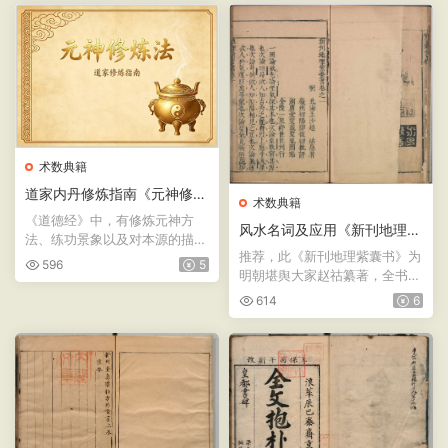
术数典籍
道家内丹修炼指南《元神修炼
术数典籍
法》
《道德经》中，有修炼元神方
风水名词及应用《新刊地理紫
法、练功景象以及对本源的描
囊书》六卷 · 明万历赵祜纂 ·
推荐，此《新刊地理紫囊书》为
述。如： 谷神不死、是谓...
596
5
金陵一泉舒世臣 · 太末龚尧惠
明朝堪舆大家赵祜纂著，全书共
刊本
六卷；论气、论龙、论...
614
6