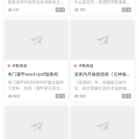
统风水术中的常见名词的含义，
什么是符咒：所谓符咒即道家所
如风水术、太极晕、生...
用的“符文咒训”的简称...
141
8
781
8
术数典籍
术数典籍
奇门遁甲word+pdf版教程
道家内丹修炼指南《元神修炼
法》
奇门遁甲WORD和PDF版古籍学
《道德经》中，有修炼元神方
习资料，包括《遁甲穿壬原文之
法、练功景象以及对本源的描
注释》,《遁甲符应经》三...
述。如： 谷神不死、是谓...
600
5
583
5