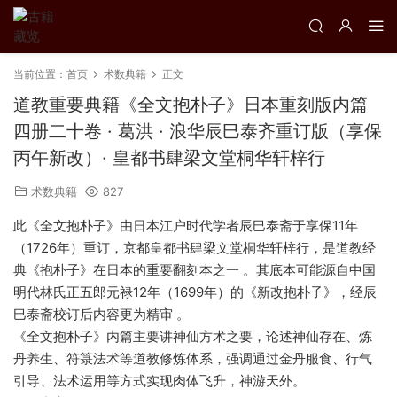
当前位置：
首页
术数典籍
正文
道教重要典籍《全文抱朴子》日本重刻版内篇
四册二十卷 · 葛洪 · 浪华辰巳泰齐重订版（享保
丙午新改）· 皇都书肆梁文堂桐华轩梓行
术数典籍
827
此《全文抱朴子》由日本江户时代学者‌辰巳泰斋‌于享保11年
（1726年）重订，京都皇都书肆梁文堂桐华轩梓行，是道教经
典《抱朴子》在日本的重要翻刻本之一 。其底本可能源自中国
明代林氏正五郎元禄12年（1699年）的《新改抱朴子》，经辰
巳泰斋校订后内容更为精审 。
《全文抱朴子》内篇主要讲神仙方术之要，论述神仙存在、炼
丹养生、符箓法术等道教修炼体系，强调通过金丹服食、行气
引导、法术运用等方式实现肉体飞升，神游天外。