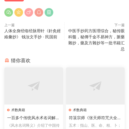
上一篇
下一篇
人体全身经络经脉用针《針灸經
中医手抄药方医理综合，秘传眼
絡彙抄》 钱汝文手抄 · 民国前
科髓，秘傳千金不易神方，脈藥
雜抄，藥及方雜抄等一批书籍汇
总
猜你喜欢
术数典籍
术数典籍
一百多个传统风水术名词解释
符箓宗师《张天师符咒大全》
《风水名词释义》
符咒术法趋吉避凶方术
《风水名词释义》介绍了中国传
五术：指山、医、命、相、卜；