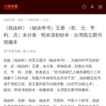
当前位置：
首页
中医专辑
正文
《祝由科》（秘诀奇书）五册 （乾、元、亨、
利、贞）未分卷 · 明末清初钞本 · 台湾国立图书
馆藏本
中医专辑
3.92k
此版《祝由科》内页又题为《秘诀奇书》，为海内外罕见的钞
本。此《祝由科》五册，未分卷，单独装成，封面分为乾、
元、亨、利、贞册。乾卷首云：“此书原碑已入御库康熙十三年
御纂十三科内矣，乾隆六年徐焯先生尚存于后”，由此断定此书
成于清初之前。其主要内容为治病术数（以符咒治病之术）。
版别：明末清初钞本；收藏来源：台湾国立图书馆藏本。
祝由科，也称：祝由、祝由术、咒禁科、中医十三科等，祝由