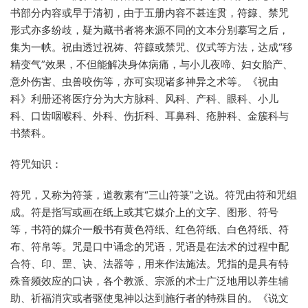
书部分内容或早于清初，由于五册内容不甚连贯，符籙、禁咒
形式亦多纷歧，疑为藏书者将来源不同的文本分别摹写之后，
集为一帙。祝由透过祝祷、符籙或禁咒、仪式等方法，达成“移
精变气”效果，不但能解决身体病痛，与小儿夜啼、妇女胎产、
意外伤害、虫兽咬伤等，亦可实现诸多神异之术等。《祝由
科》利册还将医疗分为大方脉科、风科、产科、眼科、小儿
科、口齿咽喉科、外科、伤折科、耳鼻科、疮肿科、金簇科与
书禁科。
符咒知识：
符咒，又称为符箓，道教素有“三山符箓”之说。符咒由符和咒组
成。符是指写或画在纸上或其它媒介上的文字、图形、符号
等，书符的媒介一般书有黄色符纸、红色符纸、白色符纸、符
布、符帛等。咒是口中诵念的咒语，咒语是在法术的过程中配
合符、印、罡、诀、法器等，用来作法施法。咒指的是具有特
殊音频效应的口诀，各个教派、宗派的术士广泛地用以养生辅
助、祈福消灾或者驱使鬼神以达到施行者的特殊目的。《说文