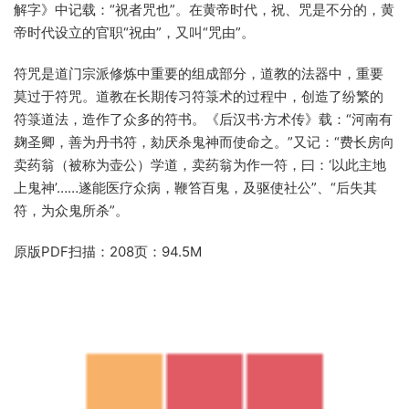
解字》中记载：“祝者咒也”。在黄帝时代，祝、咒是不分的，黄
帝时代设立的官职“祝由”，又叫“咒由”。
符咒是道门宗派修炼中重要的组成部分，道教的法器中，重要
莫过于符咒。道教在长期传习符箓术的过程中，创造了纷繁的
符箓道法，造作了众多的符书。《后汉书·方术传》载：“河南有
麹圣卿，善为丹书符，劾厌杀鬼神而使命之。”又记：“费长房向
卖药翁（被称为壶公）学道，卖药翁为作一符，曰：‘以此主地
上鬼神’……遂能医疗众病，鞭笞百鬼，及驱使社公”、“后失其
符，为众鬼所杀”。
原版PDF扫描：208页：94.5M