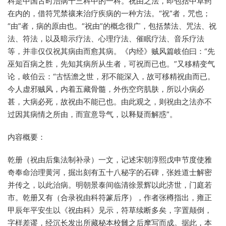
科是中国古时治病十三科中的一科。祝由之法，即包括中草药
在内的，借符咒禁禳来治疗疾病的一种方法。“祝”者，咒也；
“由”者，病的原由也。“祝由”的概念很广，包括禁法、咒法、祝
法、符法，以及暗示疗法、心理疗法、催眠疗法、音乐疗法
等，并非仅仅祝其病由而愈其病。《内经》贼风篇岐伯曰：“先
巫知百病之胜，先知其病所从生者，可祝而已也。”又移精变气
论，岐伯云：“古恬澹之世，邪不能深入，故可移精祝由而已。
今人虚邪贼风，内着五藏骨髓，外伤空窍肌肤，所以小病必
甚，大病必死，故祝由不能已也。由此观之，则祝由之法亦不
过因其病情之所由，而宣意导气，以释疑而解惑”。
内容概要：
乾册（祝由后集法制补录）一文，记述宋朝淳熙戊申节度使雅
奇奉命治理黄河，掘出刻有五十八秘字的石碑，张姓道士解密
并传之，以此治病。明朝景泰间临清徐景辉以此济世，门庭若
市。乾册又有（合录祝由科符篆后序），作者张樽指出，雍正
甲辰年平安生以《祝由科》见示，符草续断多矣，字置颠倒，
字样差谬，经沉长发出所藏秘本校雠之后摩写而成。据此，本