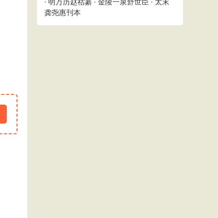
· 明万历赵祜纂 · 金陵一泉舒世臣 · 太末
龚尧惠刊本