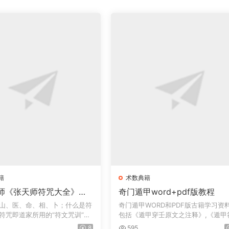
籍
术数典籍
师《张天师符咒大全》符
奇门遁甲word+pdf版教程
趋吉避凶方术
山、医、命、相、卜；什么是符
奇门遁甲WORD和PDF版古籍学习资
符咒即道家所用的“符文咒训”的
包括《遁甲穿壬原文之注释》,《遁甲
应经》三...
8
595