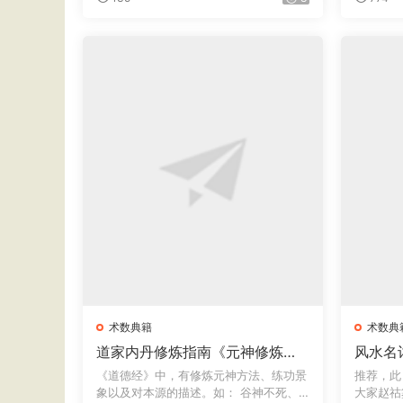
术数典籍
术数典
道家内丹修炼指南《元神修炼
风水名
法》
书》六卷 · 明万历赵祜纂 
《道德经》中，有修炼元神方法、练功景
推荐，此
泉舒世臣
象以及对本源的描述。如： 谷神不死、
大家赵祜