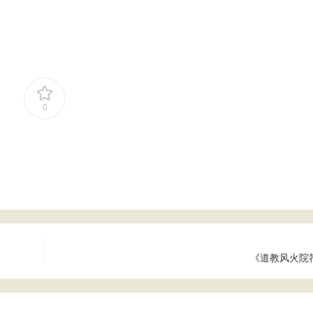
0
《道教风火院