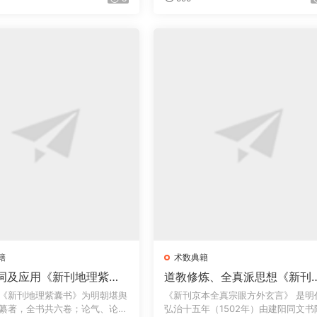
籍
术数典籍
词及应用《新刊地理紫囊
道教修炼、全真派思想《新刊
· 金陵一
（京本）全真宗眼方外玄言》
《新刊地理紫囊书》为明朝堪舆
《新刊京本全真宗眼方外玄言》‌ 是明
 · 太末龚尧惠刊本
卷+《新刊（京本）群仙悟道
纂著，全书共六卷；论气、论
弘治十五年（1502年）由建阳同文书