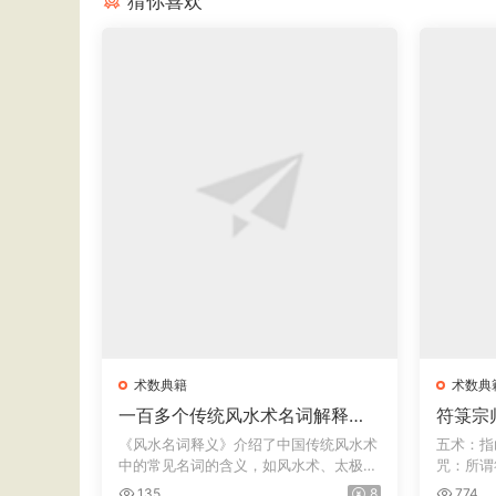
猜你喜欢
术数典籍
术数典
一百多个传统风水术名词解释
符箓宗
《风水名词释义》
咒术法
《风水名词释义》介绍了中国传统风水术
五术：指
中的常见名词的含义，如风水术、太极
咒：所谓
晕、生...
简称...
135
8
774