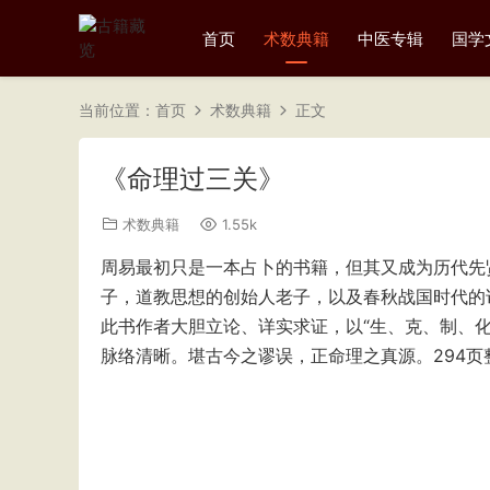
首页
术数典籍
中医专辑
国学
当前位置：
首页
术数典籍
正文
《命理过三关》
术数典籍
1.55k
周易最初只是一本占卜的书籍，但其又成为历代先
子，道教思想的创始人老子，以及春秋战国时代的
此书作者大胆立论、详实求证，以“生、克、制、
脉络清晰。堪古今之谬误，正命理之真源。294页整理P