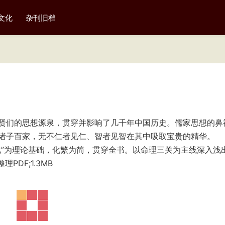
文化
杂刊旧档
贤们的思想源泉，贯穿并影响了几千年中国历史。儒家思想的鼻
诸子百家，无不仁者见仁、智者见智在其中吸取宝贵的精华。
化”为理论基础，化繁为简，贯穿全书。以命理三关为主线深入浅
DF;1.3MB