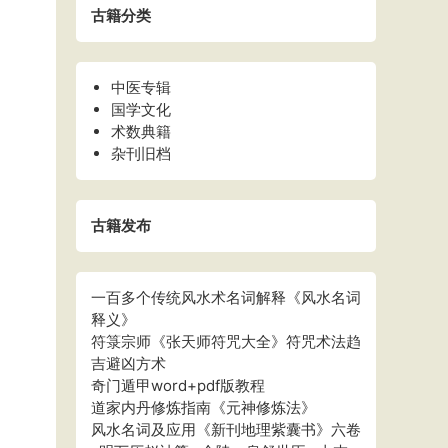
古籍分类
中医专辑
国学文化
术数典籍
杂刊旧档
古籍发布
一百多个传统风水术名词解释《风水名词
释义》
符箓宗师《张天师符咒大全》符咒术法趋
吉避凶方术
奇门遁甲word+pdf版教程
道家内丹修炼指南《元神修炼法》
风水名词及应用《新刊地理紫囊书》六卷