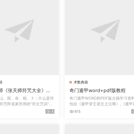
籍
术数典籍
师《张天师符咒大全》符
奇门遁甲word+pdf版教程
趋吉避凶方术
山、医、命、相、卜；什么是符
奇门遁甲WORD和PDF版古籍学习资
符咒即道家所用的“符文咒训”的
包括《遁甲穿壬原文之注释》,《遁甲
应经》三...
8
615