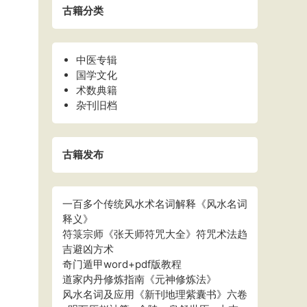
古籍分类
中医专辑
国学文化
术数典籍
杂刊旧档
古籍发布
一百多个传统风水术名词解释《风水名词
释义》
符箓宗师《张天师符咒大全》符咒术法趋
吉避凶方术
奇门遁甲word+pdf版教程
道家内丹修炼指南《元神修炼法》
风水名词及应用《新刊地理紫囊书》六卷