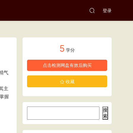
登录
5
学分
点击检测网盘有效后购买
精气
收藏
其主
掌握
搜
索