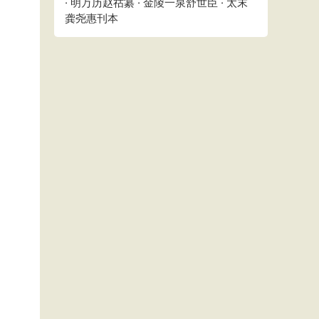
· 明万历赵祜纂 · 金陵一泉舒世臣 · 太末
龚尧惠刊本