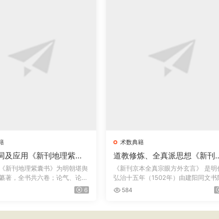
籍
术数典籍
词及应用《新刊地理紫囊
道教修炼、全真派思想《新刊
· 金陵一
（京本）全真宗眼方外玄言》
《新刊地理紫囊书》为明朝堪舆
《新刊京本全真宗眼方外玄言》‌ 是明
 · 太末龚尧惠刊本
卷+《新刊（京本）群仙悟道
纂著，全书共六卷；论气、论
弘治十五年（1502年）由建阳同文书
鸣音文集》下卷，明 · 弘治十
刊刻的...
6
584
年