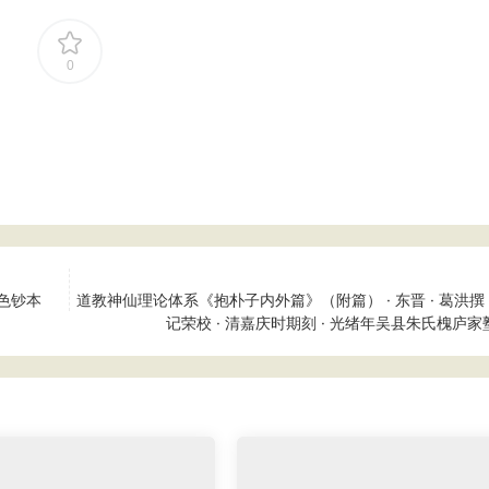
0
色钞本
道教神仙理论体系《抱朴子内外篇》（附篇） · 东晋 · 葛洪撰 
记荣校 · 清嘉庆时期刻 · 光绪年吴县朱氏槐庐