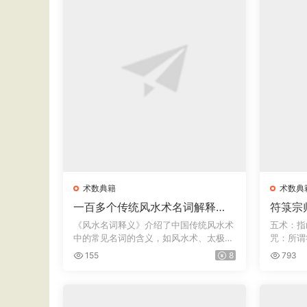
术数典籍
术数典
一百多个传统风水术名词解释
符箓宗
《风水名词释义》
咒术法
《风水名词释义》介绍了中国传统风水术
五术：指
中的常见名词的含义，如风水术、太极
咒：所谓
晕、生...
简称...
155
8
793