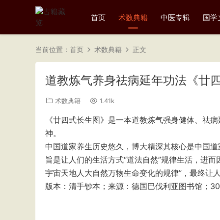
首页
术数典籍
中医专辑
国学
当前位置：
首页
术数典籍
正文
道教炼气养身祛病延年功法《廿四式
术数典籍
1.41k
《廿四式长生图》是一本道教炼气强身健体、祛病
神。
中国道家养生历史悠久，博大精深其核心是中国道
旨是让人们的生活方式“道法自然”规律生活，进而
宇宙天地人大自然万物生命变化的规律”，最终让
版本：清手钞本；来源：德国巴伐利亚图书馆；30页；