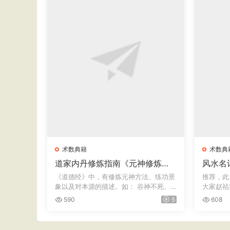
术数典籍
术数典
道家内丹修炼指南《元神修炼
风水名
法》
书》六卷 · 明万历赵祜纂 
《道德经》中，有修炼元神方法、练功景
推荐，此
泉舒世臣
象以及对本源的描述。如： 谷神不死、
大家赵祜
是谓...
龙、论...
590
5
608