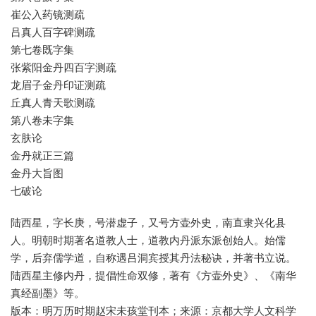
崔公入药镜测疏
吕真人百字碑测疏
第七卷既字集
张紫阳金丹四百字测疏
龙眉子金丹印证测疏
丘真人青天歌测疏
第八卷未字集
玄肤论
金丹就正三篇
金丹大旨图
七破论
陆西星，字长庚，号潜虚子，又号方壶外史，南直隶兴化县
人。明朝时期著名道教人士，道教内丹派东派创始人。始儒
学，后弃儒学道，自称遇吕洞宾授其丹法秘诀，并著书立说。
陆西星主修内丹，提倡性命双修，著有《方壶外史》、《南华
真经副墨》等。
版本：明万历时期赵宋未孩堂刊本；来源：京都大学人文科学