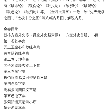
有《破非论》《破伪论》《破执论》《破邪论》《破疑论》
《破愚论》《破痴论》等。《金丹大旨图》一卷，绘 “先天无极
之图”、“太极未分之图” 等八幅内丹图，解说内丹。
全卷目录
新梓方壶外史序（昆丘外史赵宋撰）、方壶外史首题、书目
第一卷乾字集
无上玉皇心印妙经测疏
黄帝阴符经测疏
第二卷：坤字集
老子道德经玄览上下卷
第三卷离字集
魏伯阳周易参同契测疏三篇
第四卷坎字集
周易参同契口义三篇
第五卷屯字集
张紫阳悟真篇诗小序
第六卷蒙字集