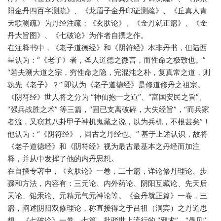
阳金丹四百字测疏》、《龙眉子金丹印证测疏》、《丘真人青
天歌测疏》为丹经注疏；《玄肤论》、《金丹就正篇》、《金
丹大旨图》、《七破论》为作者自撰之作。
在注释书中，《老子道德经》和《阴符经》本非丹书，但陆西
星认为：“《老子》者，圣人道德之微言，而性命之极致也。”
“若夫溯大道之宗，穷性命之隐，完混沌之朴，复真常之道，则
孰先《老子》？” 即认为《老子道德经》是修道修丹之祖宗。
《阴符经》世人将之分为 “神仙抱一之道”、“富国安民之旨”、
“强兵战胜之术” 等三篇，“固已支离破碎，大失经旨”，“而兵家
者流，又窃其八卦甲子神机鬼藏之说，以为兵机，不根甚矣”！
他认为：“《阴符经》，固古之丹经也。” 基于上述认识，故将
《老子道德经》和《阴符经》视为最古最基本之丹经而加注
释，并从中发挥了他的内丹思想。
在自撰专著中，《玄肤论》一卷，二十篇，详论修丹理论、步
骤和方法，内容有：三元论、内外药论、阴阳互藏论、先天后
天论、铅汞论、元精元气元神论等。《金丹就正篇》一卷，三
篇，阐述阴阳双修理论，称直接得之于吕祖（洞宾）之丹道思
想。《七破论》一卷，七篇，批驳世上流行的 “邪术”、“愚见”，