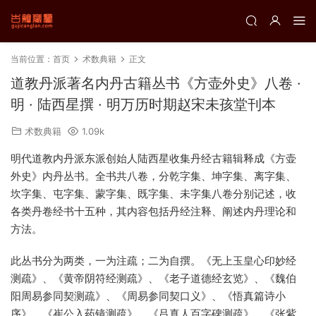
当前位置：
首页
术数典籍
正文
道教丹派著名内丹古籍丛书《方壶外史》八卷 ·
明 · 陆西星撰 · 明万历时期赵宋未孩堂刊本
术数典籍
1.09k
明代道教内丹派东派创始人陆西星收集丹经古籍辑释成《方壶
外史》内丹丛书。全书共八卷，分乾字集、坤字集、离字集、
坎字集、屯字集、蒙字集、既字集、未字集八卷分别记述，收
各类丹卷经书十五种，其内容包括丹经注释、阐述内丹理论和
方法。
此丛书分为两类，一为注疏；二为自撰。《无上玉皇心印妙经
测疏》、《黄帝阴符经测疏》、《老子道德经玄览》、《魏伯
阳周易参同契测疏》、《周易参同契口义》、《悟真篇诗小
序》、《崔公入药镜测疏》、《吕真人百字碑测疏》、《张紫