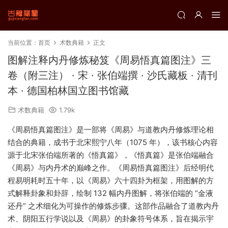
当前位置：
首页
术数典籍
正文
图解注释内丹修炼秘笈《周易悟真篇图注》三
卷（附三注） · 宋 · 张伯端撰 · 沙氏藏板 · 清刊
本 · 德国柏林国立图书馆藏
术数典籍
1.79k
《周易悟真篇图注》是一部将《周易》与道教内丹修炼理论相
结合的典籍，成书于北宋熙宁八年（1075 年），该书核心内容
源于北宋张伯端所著的《悟真篇》，《悟真篇》是张伯端融合
《周易》与内丹术的巅峰之作。《周易悟真篇图注》后经明代
程易明耗时五十年，以《周易》六十四卦为框架，用图解的方
式解释卦象和卦辞，绘制 132 幅内丹图解，将张伯端的 “金液
还丹” 之术细化为可操作的修炼步骤。这部作品融合了道教内丹
术、阴阳五行学说以及《周易》的卦象符号体系，旨在揭示宇