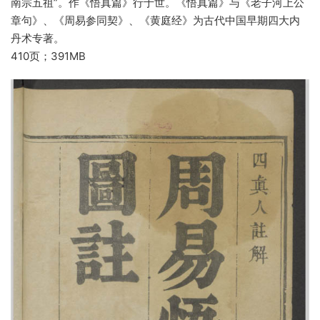
南宗五祖”。作《悟真篇》行于世。《悟真篇》与《老子河上公
章句》、《周易参同契》、《黄庭经》为古代中国早期四大内
丹术专著。
410页；391MB