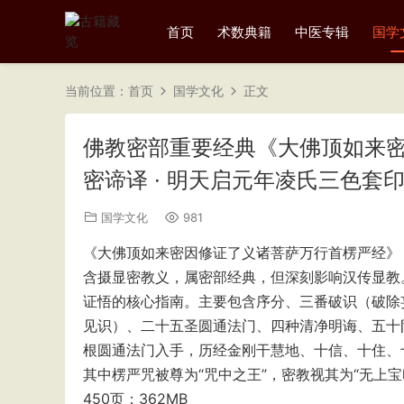
首页
术数典籍
中医专辑
国学
当前位置：
首页
国学文化
正文
佛教密部重要经典《大佛顶如来密
密谛译 · 明天启元年凌氏三色套印
国学文化
981
《大佛顶如来密因修证了义诸菩萨万行首楞严经》
含摄显密教义，属密部经典，但深刻影响汉传显教
证悟的核心指南。主要包含序分、三番破识（破除
见识）、二十五圣圆通法门、四种清净明诲、五十
根圆通法门入手，历经金刚干慧地、十信、十住、
其中楞严咒被尊为“咒中之王”，密教视其为“无上
450页；362MB