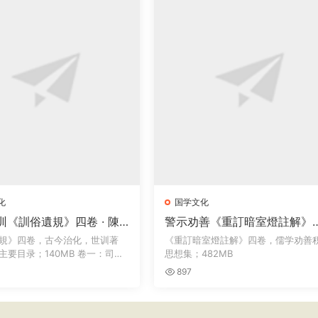
化
国学文化
训《訓俗遺規》四卷 · 陳
警示劝善《重訂暗室燈註解》
 乾隆丙戌重刊
卷 · 王若虛 林佩玉 · 1803
規》四卷，古今治化，世训著
《重訂暗室燈註解》四卷，儒学劝善
主要目录；140MB 卷一：司马
思想集；482MB
..
897