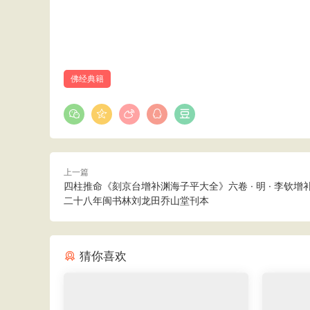
佛经典籍
上一篇
四柱推命《刻京台增补渊海子平大全》六卷 · 明 · 李钦增补
二十八年闽书林刘龙田乔山堂刊本
猜你喜欢