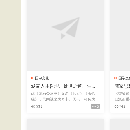
国学文化
国学文
涵盖人生哲理、处世之道、生活
儒家思
策略、政治谋略集大成民间谋略
梁延年
此《黄石公素书》又名《钤经》《玉钤
《聖諭像
奇书《黄石公素书》一卷 · 秦汉
坊重刻
经》，民间视之为奇书、天书，相传为秦
画派的重
黄石公书 · 宋张商英注释 · 明万历
末道家...
录24...
538
5
742
五年刊本