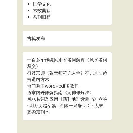
国学文化
术数典籍
杂刊旧档
古籍发布
一百多个传统风水术名词解释《风水名词
释义》
符箓宗师《张天师符咒大全》符咒术法趋
吉避凶方术
奇门遁甲word+pdf版教程
道家内丹修炼指南《元神修炼法》
风水名词及应用《新刊地理紫囊书》六卷
· 明万历赵祜纂 · 金陵一泉舒世臣 · 太末
龚尧惠刊本