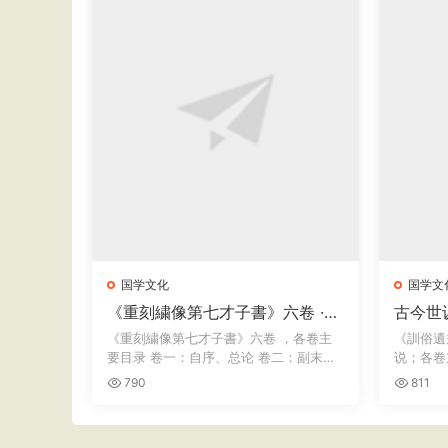
国学文化
国学文
《重刻繍像第七才子書》六卷 ·
古今世
程士任 · 雍正乙卯年
弘謀 ·
《重刻繍像第七才子書》六卷 ，各卷主
《訓俗遺
要目录 卷一：自序、总论 卷二：副末开
说；各卷
场、...
温公居家.
790
811