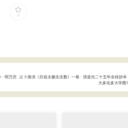
0
 · 明万历
占卜推演《吕祖太极生生数》一卷 · 清道光二十五年全桂抄本 ·
大多伦多大学图