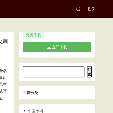
登录
免费下载
般剌
立即下载
搜
全名
索
修者
风空
从耳
古籍分类
重。
中医专辑