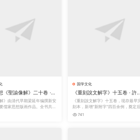
化
国学文化
想《聖諭像解》二十卷 ·
《重刻說文解字》十五卷 · 許
 · 咸丰丙辰广州味经堂书
愼、徐鉉校定、朱筠雕刻、徐
解》由清代早期梁延年编撰新安
《重刻說文解字》十五卷，现存最早
藏版
校定 · 椒化吟舫藏版 · 1773
要儒家思想版画作品‌。全书共收
刻本，新增"新附字"四百余例，奠定
通行...
741