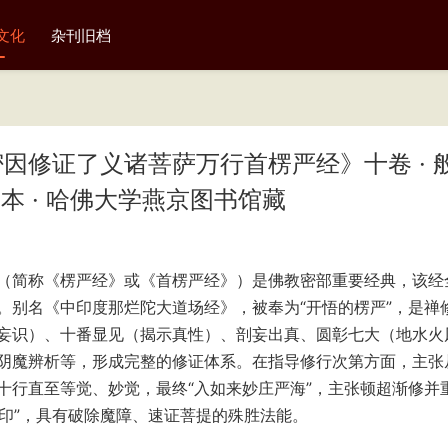
文化
杂刊旧档
因修证了义诸菩萨万行首楞严经》十卷 · 
本 · 哈佛大学燕京图书馆藏
（简称《楞严经》或《首楞严经》）是佛教密部重要经典，该经
。别名《中印度那烂陀大道场经》，被奉为“开悟的楞严”，是禅
妄识）、十番显见（揭示真性）、剖妄出真、圆彰七大（地水火
阴魔辨析等，形成完整的修证体系。在指导修行次第方面，主张
十行直至等觉、妙觉，最终“入如来妙庄严海”，主张顿超渐修并
宝印”，具有破除魔障、速证菩提的殊胜法能。