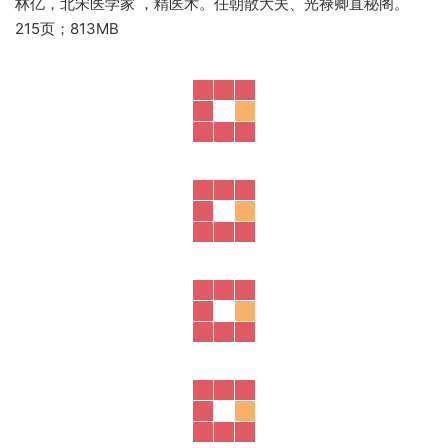
林亿，北宋医学家 ，精医术。任朝散大夫、光禄卿直秘阁。
215页；813MB