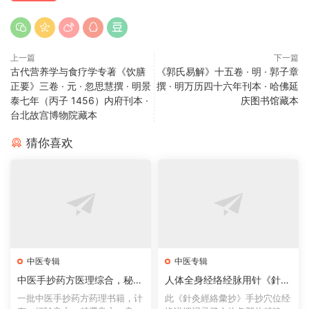
上一篇
下一篇
古代营养学与食疗学专著《饮膳
《郭氏易解》十五卷 · 明 · 郭子章
正要》三卷 · 元 · 忽思慧撰 · 明景
撰 · 明万历四十六年刊本 · 哈佛延
泰七年（丙子 1456）内府刊本 ·
庆图书馆藏本
台北故宫博物院藏本
猜你喜欢
中医专辑
中医专辑
中医手抄药方医理综合，秘传
人体全身经络经脉用针《針灸
眼科髓，秘傳千金不易神方，
經絡彙抄》 钱汝文手抄 · 民国
一批中医手抄药方药理书籍，计
此《針灸經絡彙抄》手抄穴位经
脈藥雜抄，藥及方雜抄等一批
前