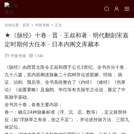
当前位置：
首页
中医专辑
正文
★《脉经》十卷 · 晋 · 王叔和著 · 明代翻刻宋嘉
定时期何大任本 · 日本内阁文库藏本
中医专辑
1.14k
《脉经》由西晋太医令王叔和撰于公元3世纪。全书共分十卷，
九十八篇，其内容阐述脉象二十四种并论述脏腑、经络 、病
证、治则、预后等。全书系统整合了《内经》《难经》《伤寒
论》《金匮要略》及扁鹊、华佗等有关脉学之论说，奠定了中
医脉学基础。
全书共十卷，各卷主要内容：
卷一‌：确立24种脉象标准（浮、沉、迟、数等），定义脉形特
征（如“浮脉举之有余，按之不足”），并论述持脉方法、三部九
候定位。