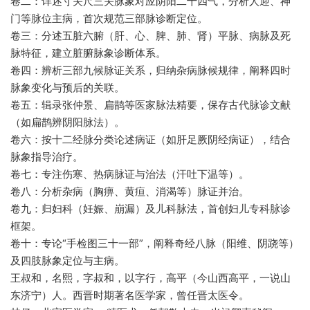
‌卷二‌：详述寸关尺三关脉象对应阴阳二十四气，分析人迎、神
门等脉位主病，首次规范三部脉诊断定位。
‌卷三‌：分述五脏六腑（肝、心、脾、肺、肾）平脉、病脉及死
脉特征，建立脏腑脉象诊断体系。
‌卷四‌：辨析三部九候脉证关系，归纳杂病脉候规律，阐释四时
脉象变化与预后的关联。
‌卷五‌：辑录张仲景、扁鹊等医家脉法精要，保存古代脉诊文献
（如扁鹊辨阴阳脉法）。
‌卷六‌：按十二经脉分类论述病证（如肝足厥阴经病证），结合
脉象指导治疗。
‌卷七‌：专注伤寒、热病脉证与治法（汗吐下温等）。
‌卷八‌：分析杂病（胸痹、黄疸、消渴等）脉证并治。
‌卷九‌：归妇科（妊娠、崩漏）及儿科脉法，首创妇儿专科脉诊
框架。
‌卷十‌：专论“手检图三十一部”，阐释奇经八脉（阳维、阴跷等）
及四肢脉象定位与主病。
王叔和，名熙，字叔和，以字行，高平（今山西高平，一说山
东济宁）人。西晋时期著名医学家，曾任晋太医令。