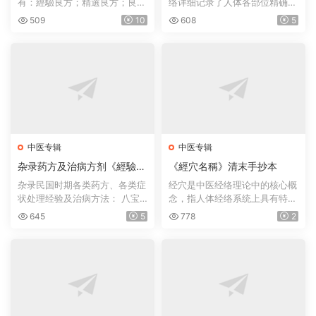
有：經驗良方；精選良方；良方
络详细记录了人体各部位精确的
书籍汇总
集錦, 1900；良方最要...
穴位位置，并且讲解针...
509
10
608
5
中医专辑
中医专辑
杂录药方及治病方剂《經驗外
《經穴名稱》清末手抄本
科成方》民国手抄本（约192
杂录民国时期各类药方、各类症
经穴是中医经络理论中的核心概
6）
状处理经验及治病方法： 八宝
念，指人体经络系统上具有特定
坤顺丹（共计34方）、...
位置和名称的关键点位...
645
5
778
2