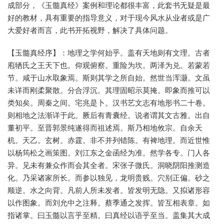
成部分，《玉髓真经》案例和理论都很丰富，此套书无疑是最
好的教材，具有重要的指导意义，对于现今风水从业者或是广
大爱好者而言，此书开拓视野，解决了具体问题。
【玉髓真经序】：地理之学何始乎。盖有天地则有文理。古者
庖牺氏之王天下也。仰观俯察。重险为坎。两泽为兑。若蒙若
节。咸于山水取象焉。斯则其学之所自始。然世当浑灏。文虽
未详而刚柔聚散。分合浮沉。其理固昭示莫掩。即象而推可以
类知矣。周秦之间。宅兆是卜。汉书艺文志有地形书二十卷。
则相地之法渐详于此。厥后有青囊经。说者谓其文古雅。出自
董初平。至晋郭景纯遂得而祖述焉。斯乃相地攸宗。自余天
机。天乙。玄树。赤霆。非不并列错陈。有裨地理。而近世惟
以杨筠松之画策图。刘江东之金函经为准。然学各专。门人各
异。见未有兼众作而会其全者。宋张子微氏。洞晓阴阳推测造
化。乃采诸家所长。而参以独见，龙明贵贱。穴别正偏。砂之
顺逆。水之向背。凡前人所未发者。皆发明无隐。又拟诸形容
以作图象。而刘允中之注释。蔡季通之发挥。皆互相表章。如
指诸掌。曰玉髓以言乎至精。曰真经以语乎至当。盖集其大成