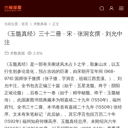
当前位置：
首页
术数典籍
正文
《玉髓真经》三十二冊 · 宋 · 张洞玄撰 · 刘允中
注
术数典籍
2.81k
《玉髓真经》是一部有关阐述风水占卜之学，取象山水，以五
行生剋参论造化，預占吉凶的巨著，由宋朝开宝年间 (968-
976) 国师张子微撰（张子微，字洞玄，祖籍江西贵溪。）、刘
允中注。全书包含正编三十篇（始于：五星龙髓。终于：阴阳
正讹论髓），后卷二十一卷（始于：精华秘髓。终于：玉髓秘
传）。此国家图书馆典藏本为明嘉靖二十九年 (1550年)，福州
府刊。全书三十二冊。本书卷首有嘉靖二十九年 (1550年) 张经
序。文末有朱笔标记「此后缺」。其它序言包括万历二十年
(1592年) 福州知府何继高序、玉髓真经总序。末附绍兴六年