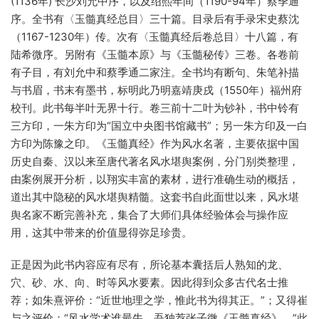
(1136年) 长沙刘允中序，以及绍熙年间（1190-94年）蔡季通
序。全书有〈玉髓真经总目〉三十篇。目录后有手录宋史蔡沈
（1167-1230年）传。次有〈玉髓真经后卷总目〉十八篇，有
陆希微序。另附有《玉髓本原》与《玉髓秘传》三卷。各卷前
有子目，有刘允中和蔡季通二家注。全书均有断句、朱笔补描
与书眉，书末有墨书，标明此乃明嘉靖庚戌（1550年）福州府
校刊。此书每半叶无界十行。卷三前十二叶为钞补，书中铃有
三方印，一朱方印为“国立中央图书馆藏书”；另一朱方印及一白
方印为陈豫之印。《玉髓真经》作为风水名著，主要依据中国
历史自秦、汉以来至唐代著名风水堪舆案例，分门别类整理，
由案例展开分析，以翔实丰富的素材，进行准确生动的概括，
道出其中隐秘的风水堪舆精髓。这套书自此面世以来，风水堪
舆名家不断完善补充，集合了大师们具体经验体会与操作应
用，这其中带来的价值显得弥足珍贵。
正是因为此书内容应有尽有，所论基本囊括后人熟知的龙、
穴、砂、水、向、时等风水要素。因此得到众多古代名士推
荐；如朱熹评价：“近世地理之学，惟此书为得其正。”；又得崔
与之评价：“风水学术谁最牛，吾独荐张子微《玉髓真经》。”此