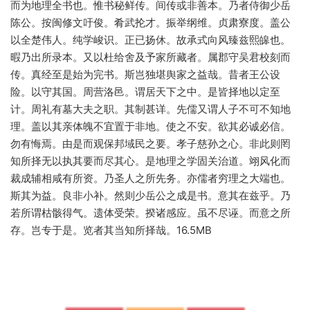
而为地理全书也。惟书秘鲜传。间传或非善本。乃者侍御少岳
陈公。按闽修文吁俊。肴武抡才。振举纲维。贞肃寮度。盖公
以全楚伟人。纯学峻识。正已扬休。故承式向风臻兹熙皞也。
暇乃出所录本。又以杜给舍及予家所藏者。属郡守吴君校刻而
传。真经至是始为完书。斯岂独堪舆家之益哉。昔者王公设
险。以守其国。周营洛邑。谓居天下之中。是皆择地以定至
计。周礼有墓大夫之职。其制甚详。先儒又谓人子不可不知地
理。盖以其亲体魄不宜置于非地。使之不安。欲其必诚必信。
勿有悔焉。由是而观保邦域民之要。孝子慈孙之心。非此则罔
知所择无以执其要而尽其心。是地理之学固关治道。翊风化而
裁成辅相咸有所资。乃圣人之所先务。亦儒者穷理之大端也。
斯其为益。良非小补。然则少岳公之成是书。意其在兹乎。乃
若所谓枯骸得气。遗体受荣。揆诸感应。虽不尽诬。而意之所
存。岂专于是。览者其当知所择哉。16.5MB