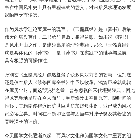
书在中国风水史上具有里程碑式的意义，对宋后风水理论发展
影响巨大而深远。
作为风水学理论宝库中的瑰宝，《玉髓真经》是《葬书》后最
伟大的堪舆著作，二书承前启后，相得益彰。如果说《葬书》
是风水开山之作，是建瓴高屋的理论典籍，那么《玉髓真经》
就是具体化的《葬书》，是《葬书》在实践中的继承与发展，
具有极强的可操作性。
张洞玄《玉髓真经》虽然凝聚了众多风水前贤的智慧，但到底
还是仅在后人《续修四库全书》中予以收录。鸿篇巨著就此躺
在库房尘封，而这“无视”之举，曾被忽视的宋代堪舆经典，因此
得以完整地呈现在今人面前，重新焕发出夺目光芒。随时间的
推移，其精髓使得这部旷世巨著愈加煜煜生辉，业已成为风水
家必读宝典。时间在不断印证崔与之当年对张子微及其著述的
意味深长的评价。
今天国学文化逐渐兴起，而风水文化作为国学文化中重要的组