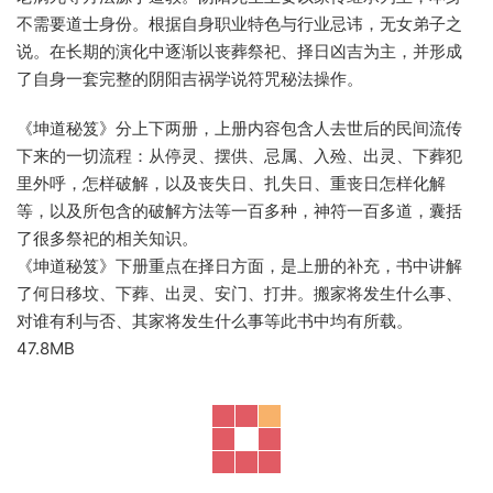
不需要道士身份。根据自身职业特色与行业忌讳，无女弟子之
说。在长期的演化中逐渐以丧葬祭祀、择日凶吉为主，并形成
了自身一套完整的阴阳吉祸学说符咒秘法操作。
《坤道秘笈》分上下两册，上册内容包含人去世后的民间流传
下来的一切流程：从停灵、摆供、忌属、入殓、出灵、下葬犯
里外呼，怎样破解，以及丧失日、扎失日、重丧日怎样化解
等，以及所包含的破解方法等一百多种，神符一百多道，囊括
了很多祭祀的相关知识。
《坤道秘笈》下册重点在择日方面，是上册的补充，书中讲解
了何日移坟、下葬、出灵、安门、打井。搬家将发生什么事、
对谁有利与否、其家将发生什么事等此书中均有所载。
47.8MB