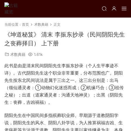
当前位置：
首页
术数典籍
正文
《坤道秘笈》 清末 李振东抄录（民间阴阳先生
之丧葬择日） 上下册
术数典籍
1.61k
此书是由是清末民间阴阳先生李振东抄录（个人生平事迹不
详）。古代阴阳先生这个职业非常重要，分布范围也广。阴阳
先生按东北民间说法是属于三出之一。这三出分别是：出马
（领仙通灵者：①动物幻化迷惑而成；②机缘巧合；③祖传
之秘）；出道（道家通灵者：沟通天地神灵）；出黑（阴阳先
生：丧葬，吉凶祸福）。
阴阳先生在中国民间多指殡葬职业师。早期源于道教阴阳学
说，阴阳先生的风水、阴阳八卦学说，为人推算祸福吉凶、生
老病死等方法源于道教。阴阳先生主要以家传继承为主，本身