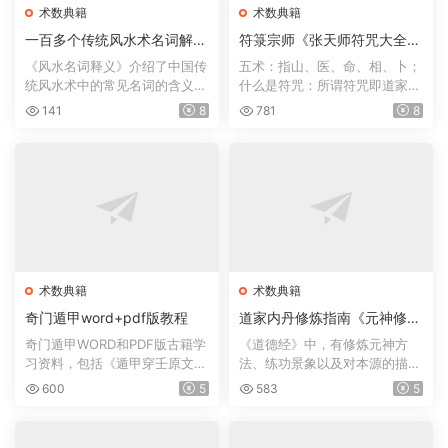
术数典籍
术数典籍
一百多个传统风水术名词解释
符箓宗师《张天师符咒大全》
《风水名词释义》
符咒术法趋吉避凶方术
《风水名词释义》介绍了中国传
五术：指山、医、命、相、卜；
统风水术中的常见名词的含义，
什么是符咒：所谓符咒即道家所
如风水术、太极晕、生...
用的“符文咒训”的简称...
141
8
781
8
术数典籍
术数典籍
奇门遁甲word+pdf版教程
道家内丹修炼指南《元神修炼
法》
奇门遁甲WORD和PDF版古籍学
《道德经》中，有修炼元神方
习资料，包括《遁甲穿壬原文之
法、练功景象以及对本源的描
注释》,《遁甲符应经》三...
述。如： 谷神不死、是谓...
600
5
583
5