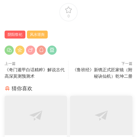
0
阴阳祭祀
风水堪舆
上一篇
下一篇
《奇门遁甲白话精粹》解说古代
《鲁班经》新镌正式匠家镜（附
高深莫测预测术
秘诀仙机）乾坤二册
猜你喜欢