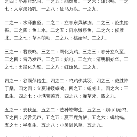
之四：小寒雁北向。一之五：鹊始巢。一之六：雉始鸣。一之
七：大寒溪始乳。一之八：征鸟万疾。一之九。
二之一：水泽腹坚。二之二：立春东风解冻。二之三：蛰虫始
振。二之四：鱼上水。二之五：雨水獭祭鱼。二之六：候雁
北。二之七：草木萌动。二之八：桃始华。二之九。
三之一：君庚鸣。三之二：鹰化为鸡。三之三：春分立鸟至。
三之四：雷乃发声。三之五：始电。三之六：清明桐始华。三
之七：田鼠化为鴽。三之八：虹始见。三之九。
四之一：谷雨萍始生。四之二：鸣鸡佛其羽。四之三：戴胜降
于桑。四之四：立夏遱蝼蝈鸣。四之五：蚯蚓出。四之六：王
瓜生。四之七：小满苦菜秀。四之八：靡草死。四之九。
五之一：麦秋至。五之二：芒种螳螂生。五之三：鶪(jú)始鸣。
五之四：反舌无声。五之五：夏至鹿角解。五之六：蝉始鸣。
五之七：半夏生。五之八：小暑温风至。五之九。