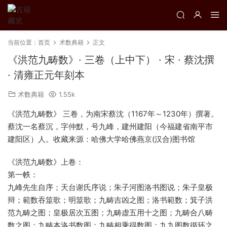
当前位置：
首页
术数典籍
正文
《洪范九畴数》· 三卷（上中下） · 宋 · 蔡沈撰
· 清雍正元年刻本
术数典籍
1.55k
《洪范九畴数》 三卷，为南宋蔡沈（1167年～1230年）撰著。
蔡沈一名蔡沉，字仲默，号九峰，建州建阳（今福建省南平市
建阳区）人。收藏来源：哈佛大学哈佛燕京(汉合)图书馆
《洪范九畴数》上卷：
第一帙：
九峰先生自序；天台谢氏序说；朱子河图洛书图说；朱子皇极
辩；範数吞筮歌；明筮歌；九畴吉凶之图；洛书範数；箕子洪
范九畴之图；皇极居次五图；九畴虚五用十之图；九畴合八畴
数之图；九畴本洛书数图；九畴相乘得数图；九九图数循环之