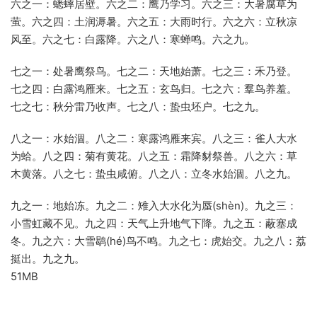
六之一：蟋蟀居壁。六之二：鹰乃学习。六之三：大暑腐草为
萤。六之四：土润溽暑。六之五：大雨时行。六之六：立秋凉
风至。六之七：白露降。六之八：寒蝉鸣。六之九。
七之一：处暑鹰祭鸟。七之二：天地始萧。七之三：禾乃登。
七之四：白露鸿雁来。七之五：玄鸟归。七之六：羣鸟养羞。
七之七：秋分雷乃收声。七之八：蛰虫坯户。七之九。
八之一：水始涸。八之二：寒露鸿雁来宾。八之三：雀人大水
为蛤。八之四：菊有黄花。八之五：霜降豺祭兽。八之六：草
木黄落。八之七：蛰虫咸俯。八之八：立冬水始涸。八之九。
九之一：地始冻。九之二：雉入大水化为蜃(shèn)。九之三：
小雪虹藏不见。九之四：天气上升地气下降。九之五：蔽塞成
冬。九之六：大雪鹖(hé)鸟不鸣。九之七：虎始交。九之八：荔
挺出。九之九。
51MB