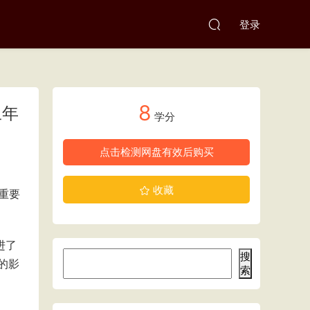
登录
8
丑年
学分
点击检测网盘有效后购买
收藏
重要
进了
搜
的影
索