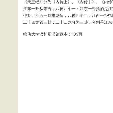
《天玉经》分为《内传上》、《内传中》、《内传
江东一卦从来吉，八神四个一‌：江东一卦指的是
他卦。江西一卦排龙位，八神四个二‌：江西一卦
‌二十四龙管三卦‌：二十四龙分为三卦，分别是江
哈佛大学汉和图书馆藏本：109页