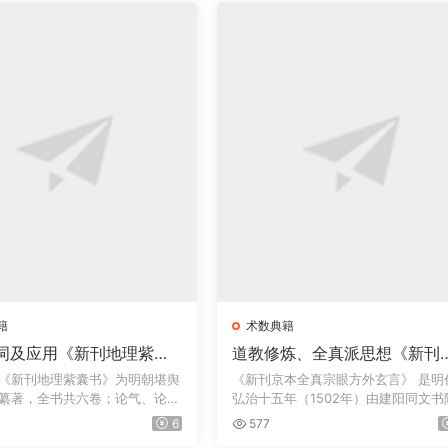
籍
术数典籍
词及应用《新刊地理紫囊
道教修炼、全真派思想《新刊
· 金陵一
（京本）全真宗眼方外玄言》
《新刊地理紫囊书》为明朝堪舆
《新刊京本全真宗眼方外玄言》‌ 是明
 · 太末龚尧惠刊本
卷+《新刊（京本）群仙悟道
纂著，全书共六卷；论气、论
弘治十五年（1502年）由建阳同文书
鸣音文集》下卷，明 · 弘治十
刊刻的...
6
577
年