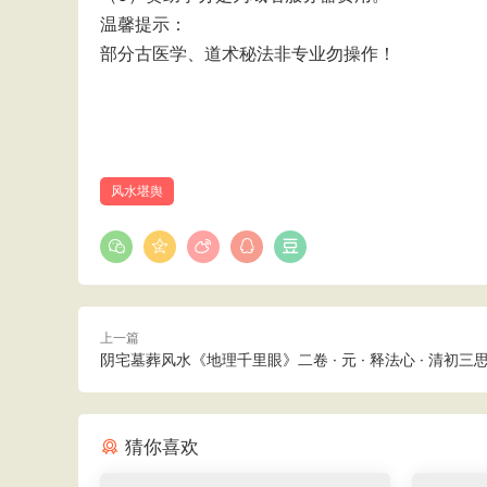
温馨提示：
部分古医学、道术秘法非专业勿操作！
风水堪舆
上一篇
阴宅墓葬风水《地理千里眼》二卷 · 元 · 释法心 · 清初三
猜你喜欢