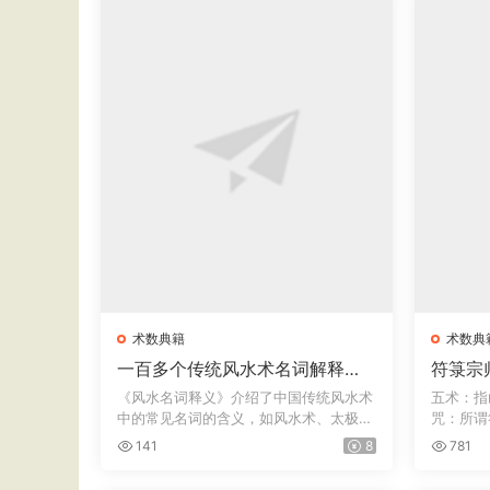
术数典籍
术数典
一百多个传统风水术名词解释
符箓宗
《风水名词释义》
咒术法
《风水名词释义》介绍了中国传统风水术
五术：指
中的常见名词的含义，如风水术、太极
咒：所谓
晕、生...
简称...
141
8
781