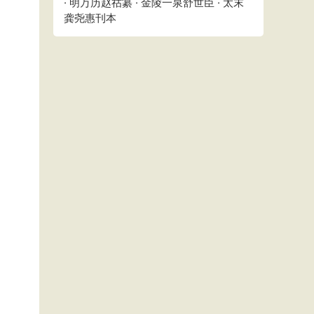
· 明万历赵祜纂 · 金陵一泉舒世臣 · 太末
龚尧惠刊本