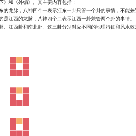
下》和《外编》。其主要内容包括：
江东的龙脉，八神四个一表示江东一卦只管一个卦的事情，不能兼
指的是江西的龙脉，八神四个二表示江西一卦兼管两个卦的事情。
东卦、江西卦和南北卦。这三卦分别对应不同的地理特征和风水效