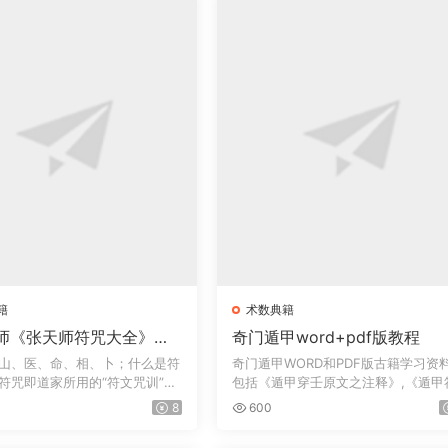
籍
术数典籍
师《张天师符咒大全》符
奇门遁甲word+pdf版教程
趋吉避凶方术
山、医、命、相、卜；什么是符
奇门遁甲WORD和PDF版古籍学习资
符咒即道家所用的“符文咒训”的
包括《遁甲穿壬原文之注释》,《遁甲
应经》三...
8
600