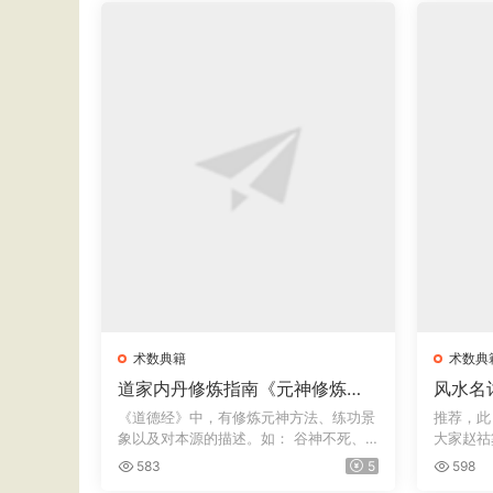
术数典籍
术数典
道家内丹修炼指南《元神修炼
风水名
法》
书》六卷 · 明万历赵祜纂 
《道德经》中，有修炼元神方法、练功景
推荐，此
泉舒世臣
象以及对本源的描述。如： 谷神不死、
大家赵祜
是谓...
龙、论...
583
5
598