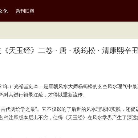
文化
杂刊旧档
玉经》二卷 · 唐 · 杨筠松 · 清康熙辛
21年）光裕堂刻本，是唐朝风水大师杨筠松的玄空风水理气中最
鸿对其进行辑录注疏，才得以重新流传。
国古代测绘学之最”。它不仅影响了后世的风水理论和实践，还促
各种注释版本层出不穷，使得《天玉经》在风水学界产生了深远