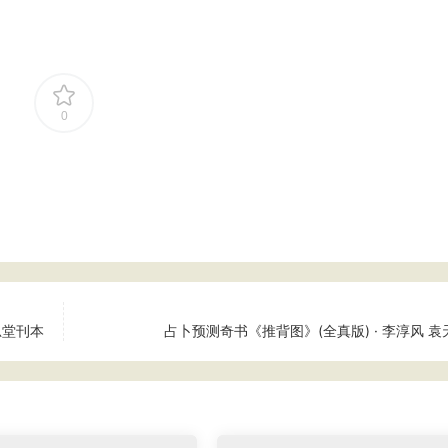
0
思堂刊本
占卜预测奇书《推背图》(全真版) · 李淳风 