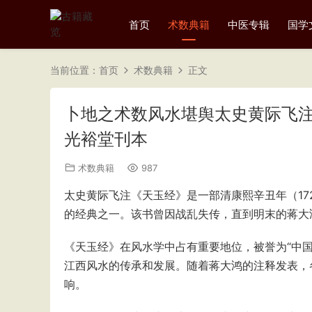
首页
术数典籍
中医专辑
国学
当前位置：
首页
术数典籍
正文
卜地之术数风水堪舆太史黄际飞注《天
光裕堂刊本
术数典籍
987
太史黄际飞注《天玉经》是一部清康熙辛丑年（17
的经典之一。该书曾因战乱失传，直到明末的蒋大
《天玉经》在风水学中占有重要地位，被誉为“中
江西风水的传承和发展。随着蒋大鸿的注释发表，
响‌。