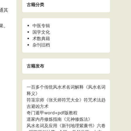
古籍分类
通其
果。
中医专辑
国学文化
术数典籍
杂刊旧档
古籍发布
一百多个传统风水术名词解释《风水名词
释义》
符箓宗师《张天师符咒大全》符咒术法趋
吉避凶方术
奇门遁甲word+pdf版教程
道家内丹修炼指南《元神修炼法》
风水名词及应用《新刊地理紫囊书》六卷