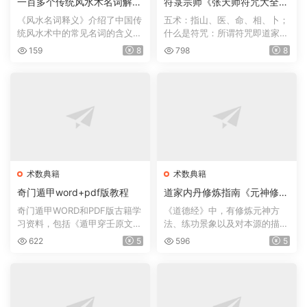
一百多个传统风水术名词解释
符箓宗师《张天师符咒大全》
《风水名词释义》
符咒术法趋吉避凶方术
《风水名词释义》介绍了中国传
五术：指山、医、命、相、卜；
统风水术中的常见名词的含义，
什么是符咒：所谓符咒即道家所
如风水术、太极晕、生...
用的“符文咒训”的简称...
159
8
798
8
术数典籍
术数典籍
奇门遁甲word+pdf版教程
道家内丹修炼指南《元神修炼
法》
奇门遁甲WORD和PDF版古籍学
《道德经》中，有修炼元神方
习资料，包括《遁甲穿壬原文之
法、练功景象以及对本源的描
注释》,《遁甲符应经》三...
述。如： 谷神不死、是谓...
622
5
596
5