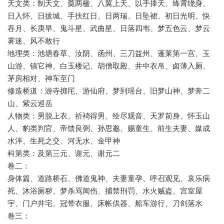
天文类：制天文、奠两楹、八翼上天、以手捧天、绛霄绕身、
日入怀、日拔城、手扶红日、日两瑞、日坠裙、初日光明、快
吞月、长庚旱、鬼斗星、武曲星、日落四韦、梦五色云、梦云
雾迷、风不敢行
地理类：池塘春草、汝阴、函州、三刀益州、蓬莱第一宫、玉
山游、镇它神、白玉楼记、胡僧取殿、井中衣帛、卤薄入厕、
茅房相对、神车至门
修造桥道：游寺掷厇、游仙府、梦到瑶台、旧梦山神、梦奔二
山、紫云巡岳
人物类：男脱上衣、祈裿得男、绘尽观音、天罗前身、怀玉山
人、豹类判官、帝馈良弼、孙思邈、赐童生、前生夫妻、媒成
水泮、生死之交、河无水、金甲神
科第类：及第三元、谢元、谢元二
卷二：
身体篇、道路桥石、佛道鬼神、夫妻童孕、呼召观见、哀乐病
死、沐浴厕秽、梦杀骂闻伤、捕禁刑罚、水火贼盗、宫室屋
宇、门户井宅、冠带衣服、床帐供器、船车游行、刀剑落水
卷三：