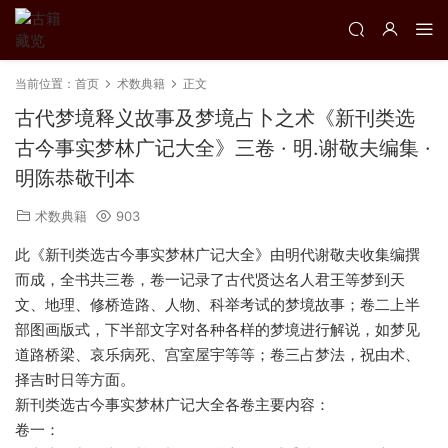
当前位置：
首页
术数典籍
正文
古代梦境释义故事及梦境占卜之术《新刊类选
古今事实梦林广记大全》三卷 · 明.谢敬夫编集 ·
明陈恭敬刊本
术数典籍
903
此《新刊类选古今事实梦林广记大全》由明代谢敬夫收集编撰
而成，全书共三卷，卷一记录了古代贤达名人君王等梦到天
文、地理、修桥造路、人物、科举考试的梦境故事；卷二上半
部图画版式，下半部文字对各种各样的梦境进行解说，如梦见
道路桥梁、哀乐病死、宫室屋宇等等；卷三占梦法，祝由术、
择吉时日等方面。
新刊类选古今事实梦林广记大全各卷主要内容：
卷一：