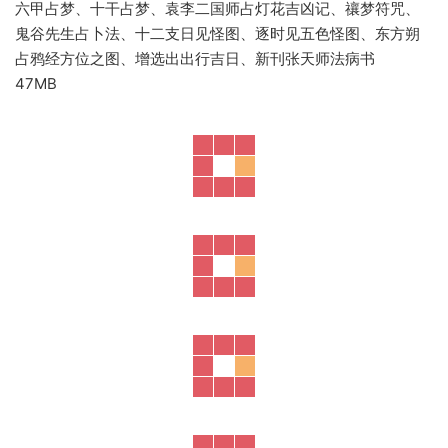
六甲占梦、十干占梦、袁李二国师占灯花吉凶记、禳梦符咒、
鬼谷先生占卜法、十二支日见怪图、逐时见五色怪图、东方朔
占鸦经方位之图、增选出出行吉日、新刊张天师法病书
47MB