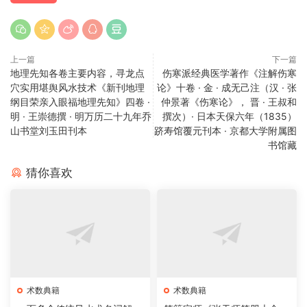
上一篇
下一篇
地理先知各卷主要内容，寻龙点
伤寒派经典医学著作《注解伤寒
穴实用堪舆风水技术《新刊地理
论》十卷 · 金 · 成无己注（汉 · 张
纲目荣亲入眼福地理先知》四卷 ·
仲景著《伤寒论》， 晋 · 王叔和
明 · 王崇德撰 · 明万历二十九年乔
撰次）· 日本天保六年（1835）
山书堂刘玉田刊本
跻寿馆覆元刊本 · 京都大学附属图
书馆藏
猜你喜欢
术数典籍
术数典籍