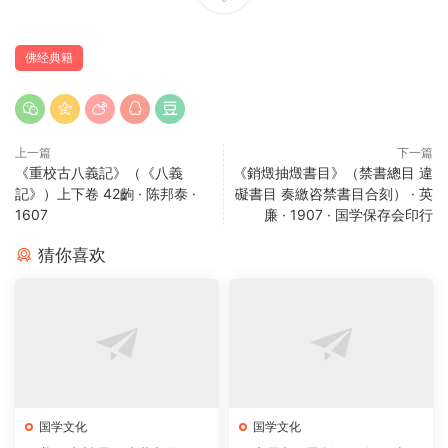
佛经典籍
上一篇
下一篇
《重校古八義記》（《八義
《銷燬抽燬書目》（禁書總目 違
記》）上下卷 42齣 · 陈邦泰 ·
礙書目 奏繳咨禁書目合刻） · 英
1607
廉 · 1907 · 国学保存会印行
猜你喜欢
国学文化
国学文化