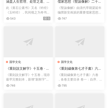
涵盖人生哲理、处世之道、生
儒家思想《聖諭像解》二十卷
活策略、政治谋略集大成民间
· 梁延年 · 咸丰丙辰广州味经
此《黄石公素书》又名《钤经》
《聖諭像解》由清代早期梁延年
谋略奇书《黄石公素书》一卷
堂书坊重刻藏版
《玉钤经》，民间视之为奇书、
编撰新安画派的重要儒家思想版
· 秦汉黄石公书 · 宋张商英注
天书，相传为秦末道家...
画作品‌。全书共收录24...
543
5
747
释 · 明万历五年刊本
国学文化
国学文化
《重刻說文解字》十五卷 · 許
《重刻繍像第七才子書》六卷
愼、徐鉉校定、朱筠雕刻、徐
· 程士任 · 雍正乙卯年
《重刻說文解字》十五卷，现存
《重刻繍像第七才子書》六卷
瀚校定 · 椒化吟舫藏版 · 1773
最早完整刻本，新增"新附字"四
，各卷主要目录 卷一：自序、
百余例，奠定后世通行...
总论 卷二：副末开场、...
746
795