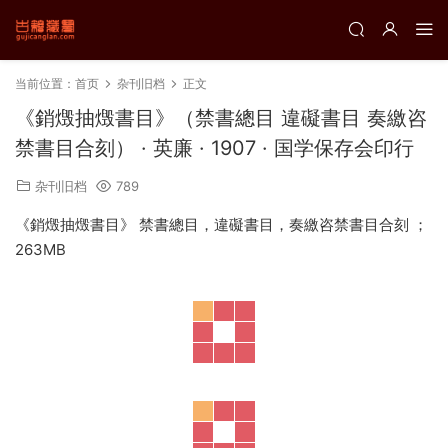
当前位置：
首页
杂刊旧档
正文
《銷燬抽燬書目》（禁書總目 違礙書目 奏繳咨
禁書目合刻） · 英廉 · 1907 · 国学保存会印行
杂刊旧档
789
《銷燬抽燬書目》 禁書總目，違礙書目，奏繳咨禁書目合刻 ；
263MB