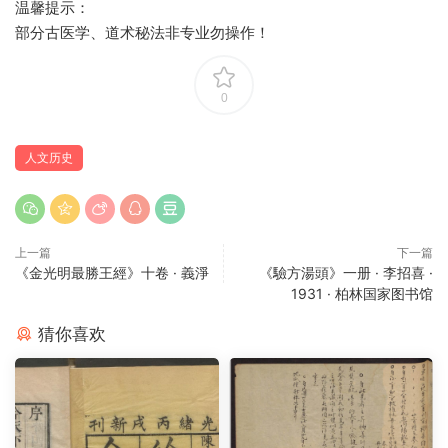
温馨提示：
部分古医学、道术秘法非专业勿操作！
0
人文历史
上一篇
下一篇
《金光明最勝王經》十卷 · 義淨
《驗方湯頭》一册 · 李招喜 ·
1931 · 柏林国家图书馆
猜你喜欢