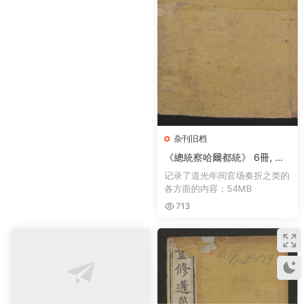
杂刊旧档
《總統察哈爾都統》 6冊, 道
光年版1822
记录了道光年间官场奏折之类的
各方面的内容；54MB
713