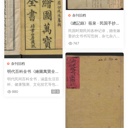
杂刊旧档
《總記錄》筱泉 · 民国手抄本
1947
民国时期民间各种记录，婚丧嫁
娶的文书书写范例，杂七杂八的
疾病治疗土方等等；28M...
747
杂刊旧档
明代百科全书《繪圖萬寶全
書》二十卷 · 毛焕文增补 · 扫
明代民间百科全书，涵盖生活百
叶山房藏版 · 光绪丙戌刊
科、健康预测、文化技艺等包罗
万象的内容：比如天文...
880
5