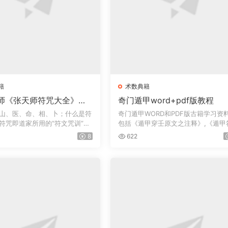
籍
术数典籍
师《张天师符咒大全》符
奇门遁甲word+pdf版教程
趋吉避凶方术
山、医、命、相、卜；什么是符
奇门遁甲WORD和PDF版古籍学习资
符咒即道家所用的“符文咒训”的
包括《遁甲穿壬原文之注释》,《遁甲
应经》三...
8
622