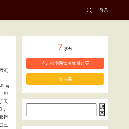
登录
7
学分
点击检测网盘有效后购买
师流
收藏
各种灵
，即
于天
搜
日，
索
获得
过三