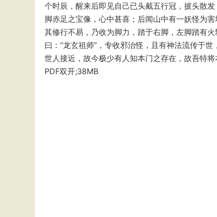
个时辰，醒来后即见自己已头戴五行冠，披头散发
脚赤足之宝像，心中甚喜；后闻山中有一妖怪为害
其修行不易，乃收为脚力，踏于右脚，左脚踏有火
曰：“龙玄祖师”，专收邪治怪，且有神法流传于世
世人接近，故今极少有人知本门之存在，故吾特将
PDF双开;38MB