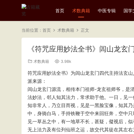
首页
术数典籍
中医专辑
国学
当前位置：
首页
术数典籍
正文
《符咒应用妙法全书》闾山龙玄
术数典籍
3.98k
符咒应用妙法全书》为闾山龙玄门四代主持法玄山
派来源：
闾山龙玄门源流，相传本门祖师-龙玄祖师爷，是
法妙法，邻人知其法力，常求助于他。一日，见一
知非常人，乃立目而视，见是一黑脸宝像，知其乃
中，身骑白马，手持铁鞭于空中来回狂奔，空中只
见一草丛之中，有一地草不长，甚疑，儗视后，似
无上法力及有位列仙班之运，故交代其徒在其左右