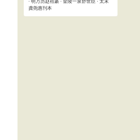
· 明万历赵祜纂 · 金陵一泉舒世臣 · 太末
龚尧惠刊本