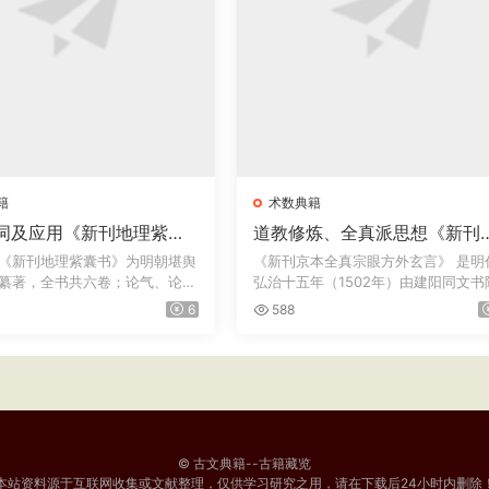
籍
术数典籍
词及应用《新刊地理紫囊
道教修炼、全真派思想《新刊
· 金陵一
（京本）全真宗眼方外玄言》
《新刊地理紫囊书》为明朝堪舆
《新刊京本全真宗眼方外玄言》‌ 是明
 · 太末龚尧惠刊本
卷+《新刊（京本）群仙悟道
纂著，全书共六卷；论气、论
弘治十五年（1502年）由建阳同文书
鸣音文集》下卷，明 · 弘治十
刊刻的...
6
588
年
© 古文典籍--古籍藏览
本站资料源于互联网收集或文献整理，仅供学习研究之用，请在下载后24小时内删除