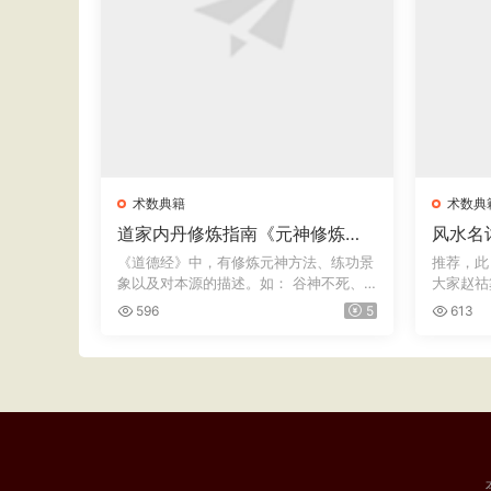
术数典籍
术数典
道家内丹修炼指南《元神修炼
风水名
法》
书》六卷 · 明万历赵祜纂 
《道德经》中，有修炼元神方法、练功景
推荐，此
泉舒世臣
象以及对本源的描述。如： 谷神不死、
大家赵祜
是谓...
龙、论...
596
5
613