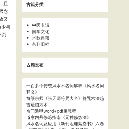
，且
古籍分类
师念
故又
中医专辑
乃少与
国学文化
5页
术数典籍
杂刊旧档
古籍发布
一百多个传统风水术名词解释《风水名词
释义》
符箓宗师《张天师符咒大全》符咒术法趋
吉避凶方术
奇门遁甲word+pdf版教程
道家内丹修炼指南《元神修炼法》
风水名词及应用《新刊地理紫囊书》六卷