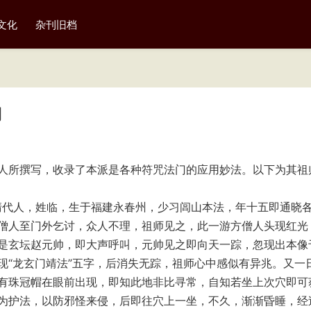
文化
杂刊旧档
门
人所撰写，收录了本派是各种符咒法门的应用妙法。以下为其祖
清代人，姓临，生于福建永春州，少习闾山本法，年十五即通晓
僧人至门外乞讨，众人不理，祖师见之，此一游方僧人头现红光
是玄坛赵元帅，即大声呼叫，元帅见之即向天一踪，忽现出本像
现“龙玄门靖法”五字，后消失无踪，祖师心中感似有异兆。又一
有珠冠帽在眼前出现，即知此地非比寻常，自知若坐上次穴即可
为护法，以防邪怪来侵，后即往穴上一坐，不久，渐渐昏睡，经