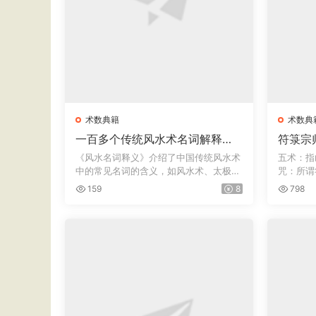
术数典籍
术数典
一百多个传统风水术名词解释
符箓宗
《风水名词释义》
咒术法
《风水名词释义》介绍了中国传统风水术
五术：指
中的常见名词的含义，如风水术、太极
咒：所谓
晕、生...
简称...
159
8
798