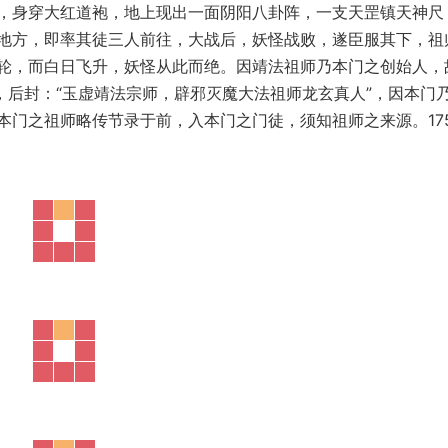
，身穿大红道袍，地上现出一面阴阳八卦阵，一支天罡镇天神尺
地方，即率其徒三人前往，大战后，妖怪战败，遂臣服其下，祖
轮，而白日飞升，妖怪从此而绝。因靖法祖师乃本门之创始人，
，后封：“玉虚靖法宗师，辟邪灭魔大法祖师龙玄真人”，因本门
本门之祖师略传节录于前，入本门之门徒，须知祖师之来源。17