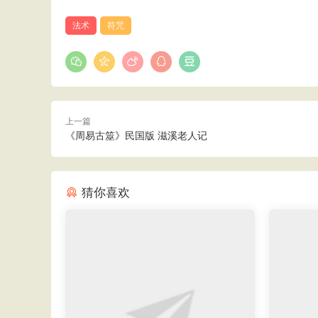
法术
符咒
上一篇
《周易古筮》民国版 滋溪老人记
猜你喜欢