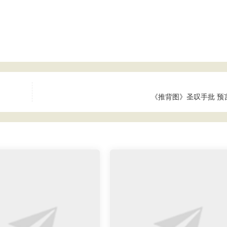
《推背图》圣叹手批 预